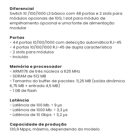
Diferencial
Switch 10 /100/1000 L3 básico com 48 portas e 2 slots para
módulos opcionais de 10G, 1 slot para módulo de
empilhamento opcional e uma fonte de alimentação
modular
Portas
- 44 portas 10/100/1000 com detecção automática RJ-45
- 4 portas 10/100/1000 RJ-45 de dupla característica
- 2 slots para módulos
- Incluído
Memória e processador
- ARM1176 de três núcleos a 625 MHz
- SDRAM de 512 MB
- Tamanho do buffer de pacotes: 11,25 MB (saída dinâmica
6,75 MB + entrada 4,5 MB)
- 1 GB de flash
Latência
- Latência de 100 Mb: < 9 µs
- Latência de 1000 Mb: < 3,3 µs
- Latência de 10 Gbps: < 3,2 µs
Capacidade de produção
130,9 Mpps, máximo, dependendo do modelo