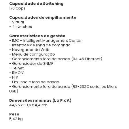
Capacidade de Switching
176 Gbps
Capacidades de empilhamento
- Virtual
- 4 switches
Caracteristicas de gestão
- IMC – Intelligent Management Center
- Interface de linha de comando
- Navegador da Web
- Menu de configuração
- Gerenciamento fora de banda (RJ-45 Ethernet)
- Gerenciador de SNMP
- Telnet
- RMON1
- FTP
- Em linha e fora de banda
- Gerenciamento fora de banda (RS-232C serial ou Micro
USB)
Dimensões mínimas (L x P x A)
44,25 x 33,6 x 4,4 cm
Peso
5,42 kg