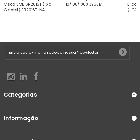
Cisco SMB SR2016T (16 x
10/100/1000 J9561A
EI com
Gigabit) SR2016T-NA
(JG23
Categorias
Informação