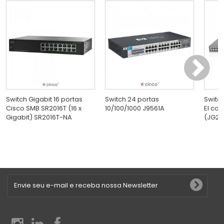
Switch Gigabit 16 portas
Switch 24 portas
Switc
Cisco SMB SR2016T (16 x
10/100/1000 J9561A
EI com
Gigabit) SR2016T-NA
(JG23