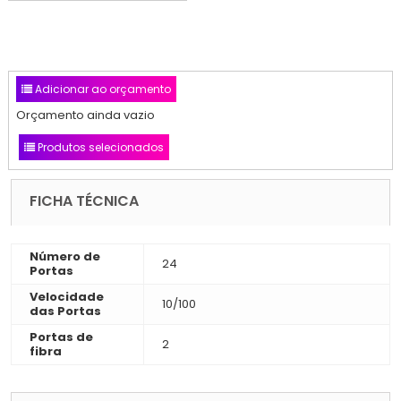
Adicionar ao orçamento
Orçamento ainda vazio
Produtos selecionados
FICHA TÉCNICA
Número de
24
Portas
Velocidade
10/100
das Portas
Portas de
2
fibra