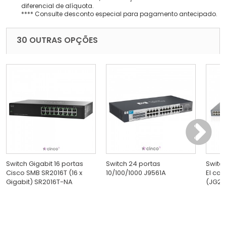
diferencial de alíquota.
**** Consulte desconto especial para pagamento antecipado.
30 OUTRAS OPÇÕES
Switch Gigabit 16 portas
Switch 24 portas
Switc
Cisco SMB SR2016T (16 x
10/100/1000 J9561A
EI com
Gigabit) SR2016T-NA
(JG23