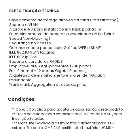
ESPECIFICAÇÃO TÉCNICA
Espelhamento de tráfego através da pilha (Port Mirroring)
Suporte a VLAN
Altura de 1RU para instalação em Rack padrão 19"
Encaminhamento de pacotes a velocidade de fio (Wire
Speed Non-blocking)
Segurança no acesso
Gerenciamento por console Gráfica WEB e SNMP
IEEE 802.1Q VLAN tagging
IEEE 802.1p CoS
Suporte a servidores RADIUS
Empilhável até 6 equipamentos (288 portas
Fast Ethernet + 12 portas Gigabit Ethernet)
Arquitetura de empilhamento em anel de 4Gigabit
redundante
Trunk e Link Aggregation através da pilha
Condições:
* Condição válida para a data de atualização deste produto.
** Preço calculado para empresas do Rio Grande do Sul, com
Inscrição Estadual.
*** Consulte incidência de impostos adicionais para seu
estado: Protocolo ICMS 21, Substituição Tributária e ICMS -