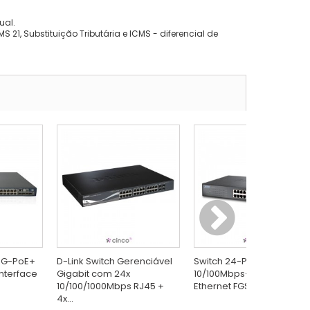
ual.
 21, Substituição Tributária e ICMS - diferencial de
48G-PoE+
D-Link Switch Gerenciável
Switch 24-Port
interface
Gigabit com 24x
10/100Mbps+ 2-Port Gigab
10/100/1000Mbps RJ45 +
Ethernet FGSW-2620
4x...