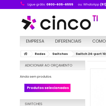
Ligue grátis:
0800-605-6555
ou: WhatsApp
(51
EMPRESA
DIFERENCIAIS
COMO
Redes
Switches
Switch 24-port 1
ADICIONAR AO ORÇAMENTO
Ainda sem produtos.
Produtos selecionados
SWITCHES