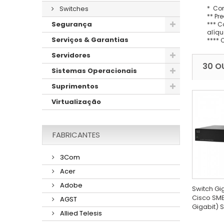
* Con
Switches
** Pr
Segurança
*** C
alíqu
Serviços & Garantias
**** 
Servidores
30 O
Sistemas Operacionais
Suprimentos
Virtualização
FABRICANTES
3Com
Acer
Adobe
Switch Gig
Cisco SMB
AGST
Gigabit) 
Allied Telesis