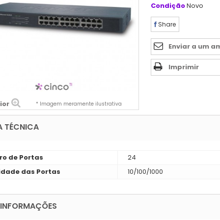
Condição
Novo
Share
Enviar a um a
Imprimir
ior
* Imagem meramente ilustrativa
A TÉCNICA
o de Portas
24
idade das Portas
10/100/1000
 INFORMAÇÕES