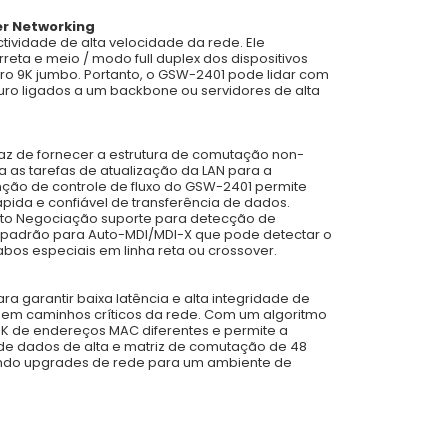
er Networking
ividade de alta velocidade da rede. Ele
eta e meio / modo full duplex dos dispositivos
ro 9K jumbo. Portanto, o GSW-2401 pode lidar com
o ligados a um backbone ou servidores de alta
az de fornecer a estrutura de comutação non-
a as tarefas de atualização da LAN para a
ção de controle de fluxo do GSW-2401 permite
pida e confiável de transferência de dados.
uto Negociação suporte para detecção de
a padrão para Auto-MDI/MDI-X que pode detectar o
bos especiais em linha reta ou crossover.
arantir baixa latência e alta integridade de
o em caminhos críticos da rede. Com um algoritmo
K de endereços MAC diferentes e permite a
 de dados de alta e matriz de comutação de 48
ndo upgrades de rede para um ambiente de