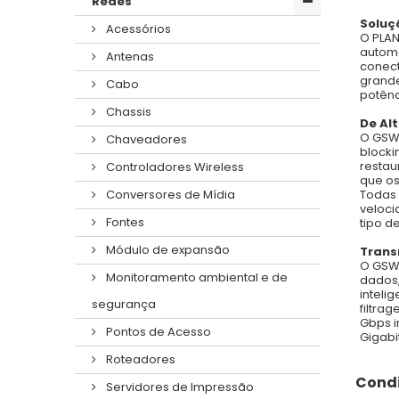
Redes
Soluç
Acessórios
O PLAN
automa
Antenas
conect
grande
Cabo
potênc
Chassis
De Al
O GSW-
Chaveadores
blocki
restau
Controladores Wireless
que os
Todas 
Conversores de Mídia
veloci
Fontes
tipo d
Módulo de expansão
Trans
O GSW-
Monitoramento ambiental e de
dados,
inteli
segurança
filtra
Gbps i
Pontos de Acesso
Gigabit
Roteadores
Condi
Servidores de Impressão