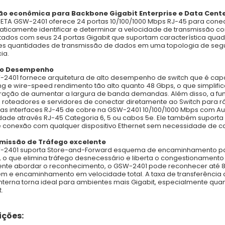
ão econômica para Backbone Gigabit Enterprise e Data Cent
ETA GSW-2401 oferece 24 portas 10/100/1000 Mbps RJ-45 para conect
ticamente identificar e determinar a velocidade de transmissão corr
ados com seus 24 portas Gigabit que suportam característica quad
s quantidades de transmissão de dados em uma topologia de segur
ia.
to Desempenho
2401 fornece arquitetura de alto desempenho de switch que é cap
ng e wire-speed rendimento tão alto quanto 48 Gbps, o que simplific
ração de aumentar a largura de banda demandas. Além disso, a fun
 roteadores e servidores de conectar diretamente ao Switch para rá
as interfaces RJ-45 de cobre na GSW-2401 10/100/1000 Mbps com A
dade através RJ-45 Categoria 6, 5 ou cabos 5e. Ele também suport
e conexão com qualquer dispositivo Ethernet sem necessidade de ca
missão de Tráfego excelente
2401 suporta Store-and-Forward esquema de encaminhamento para g
 o que elimina tráfego desnecessário e liberta o congestionament
gente abordar o reconhecimento, o GSW-2401 pode reconhecer até 8
gem e encaminhamento em velocidade total. A taxa de transferência
nterna torna ideal para ambientes mais
Gigabit, especialmente qua
.
ções: