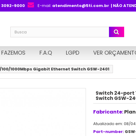
) 3092-9000
E-mail:
atendimento@5ti.com.br
| NÃO ATEN
 FAZEMOS
F.A.Q
LGPD
VER ORÇAMENT
0/100/1000Mbps Gigabit Ethernet Switch GSW-2401
Switch 24-port
Switch GSW-24
Fabricante:
Plan
Atualizado em: 08/04
Part-number:
GSW-