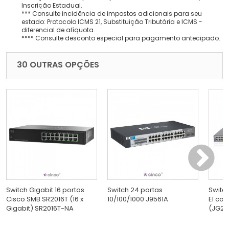
Inscrição Estadual.
*** Consulte incidência de impostos adicionais para seu
estado: Protocolo ICMS 21, Substituição Tributária e ICMS -
diferencial de alíquota.
**** Consulte desconto especial para pagamento antecipado.
30 OUTRAS OPÇÕES
Switch Gigabit 16 portas
Switch 24 portas
Switc
Cisco SMB SR2016T (16 x
10/100/1000 J9561A
EI com
Gigabit) SR2016T-NA
(JG23