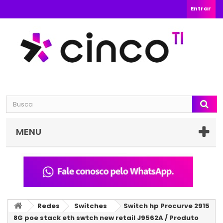
Entrar
MENU
Redes
Switches
Switch hp Procurve 2915
8G poe stack eth swtch new retail J9562A / Produto