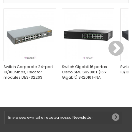
Switch Corporate 24-port
Switch Gigabit 16 portas
Switc
10/100Mbps, 1 slot for
Cisco SMB SR2016T (16 x
10/100
modules DES-3226S
Gigabit) SR2016T-NA