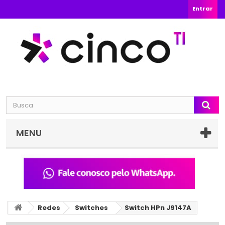
Entrar
MENU
Redes
Switches
Switch HPn J9147A