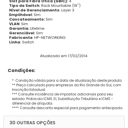
Slot para Fibra Ótica (GBIC):
4
Tipo de Switch
: Rack Mountable (19'')
Nível de Gerenciamento
: Layer 3
Empilhável:
Sim
Cascateamento:
Sim
VLAN
: Sim
Garantia:
Lifetime
Gerenciável
: Sim
Fabricante
: HP-NETWORKING
Linha
: Switch
Atualizado em 17/02/2014.
Condições:
* Condição válida para a data de atualização deste produto.
** Preço calculado para empresas do Rio Grande do Sul, com
Inscrição Estadual.
*** Consulte incidência de impostos adicionais para seu
estado: Protocolo ICMS 21, Substituição Tributária e ICMS -
diferencial de alíquota.
**** Consulte desconto especial para pagamento antecipado.
30 OUTRAS OPÇÕES