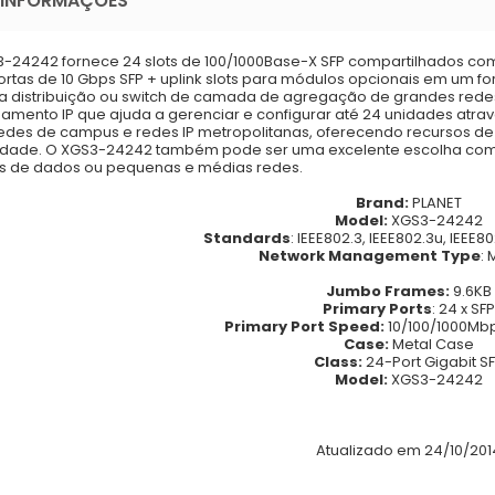
 INFORMAÇÕES
-24242 fornece 24 slots de 100/1000Base-X SFP compartilhados com 
ortas de 10 Gbps SFP + uplink slots para módulos opcionais em um f
 distribuição ou switch de camada de agregação de grandes redes
amento IP que ajuda a gerenciar e configurar até 24 unidades atrav
edes de campus e redes IP metropolitanas, oferecendo recursos de
ilidade. O XGS3-24242 também pode ser uma excelente escolha co
s de dados ou pequenas e médias redes.
Brand:
PLANET
Model:
XGS3-24242
Standards
: IEEE802.3, IEEE802.3u, IEEE8
Network Management Type
:
Jumbo Frames
:
9.6KB
Primary Ports
: 24 x SFP
Primary Port Speed:
10/100/1000Mbp
Case:
Metal Case
Class:
24-Port Gigabit S
Model:
XGS3-24242
Atualizado em 24/10/201