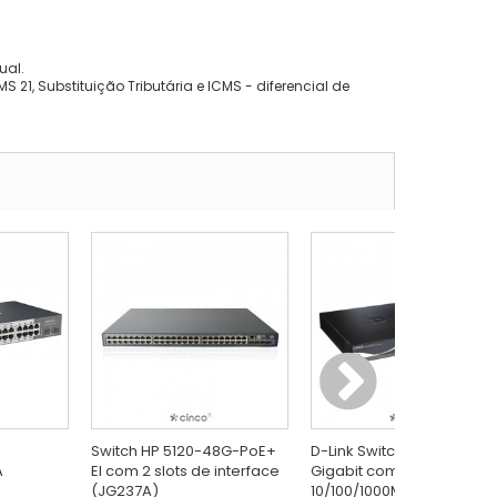
ual.
 21, Substituição Tributária e ICMS - diferencial de
Switch HP 5120-48G-PoE+
D-Link Switch Gerenciável
A
EI com 2 slots de interface
Gigabit com 24x
(JG237A)
10/100/1000Mbps RJ45 +