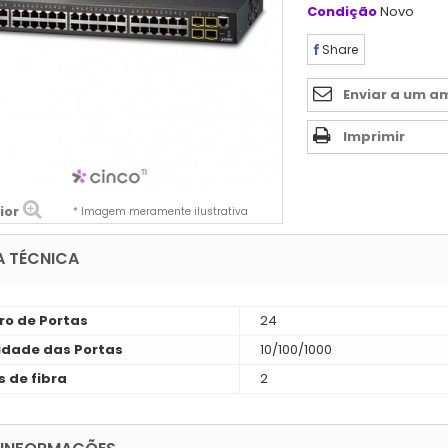
Condição
Novo
Share
Enviar a um a
Imprimir
ior
* Imagem meramente ilustrativa
A TÉCNICA
o de Portas
24
idade das Portas
10/100/1000
s de fibra
2