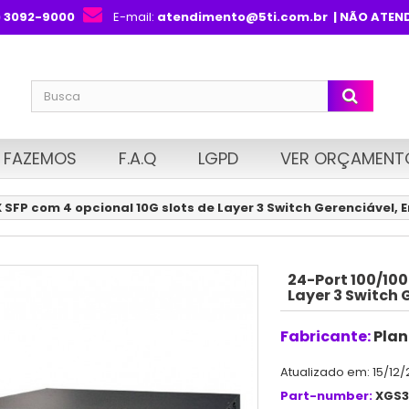
) 3092-9000
E-mail:
atendimento@5ti.com.br
| NÃO ATEN
 FAZEMOS
F.A.Q
LGPD
VER ORÇAMENT
 SFP com 4 opcional 10G slots de Layer 3 Switch Gerenciável,
24-Port 100/100
Layer 3 Switch
Fabricante:
Plan
Atualizado em: 15/12/
Part-number:
XGS3