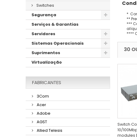
Condi
Switches
* Con
Segurança
** Pr
*** C
Serviços & Garantias
alíqu
**** 
Servidores
Sistemas Operacionais
30 O
Suprimentos
Virtualização
FABRICANTES
3Com
Acer
Adobe
AGST
Switch Co
10/100Mbps
Allied Telesis
modules 