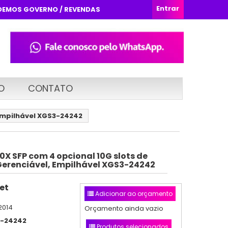
Entrar
DEMOS GOVERNO / REVENDAS
O
CONTATO
 Empilhável XGS3-24242
0X SFP com 4 opcional 10G slots de
 Gerenciável, Empilhável XGS3-24242
et
Adicionar ao orçamento
2014
Orçamento ainda vazio
-24242
Produtos selecionados