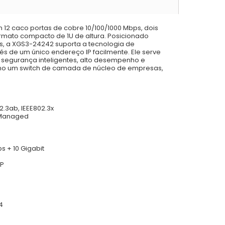
12 caco portas de cobre 10/100/1000 Mbps, dois
ormato compacto de 1U de altura. Posicionado
, a XGS3-24242 suporta a tecnologia de
és de um único endereço IP facilmente. Ele serve
 segurança inteligentes, alto desempenho e
mo um switch de camada de núcleo de empresas,
02.3ab, IEEE802.3x
 Managed
s + 10 Gigabit
FP
4