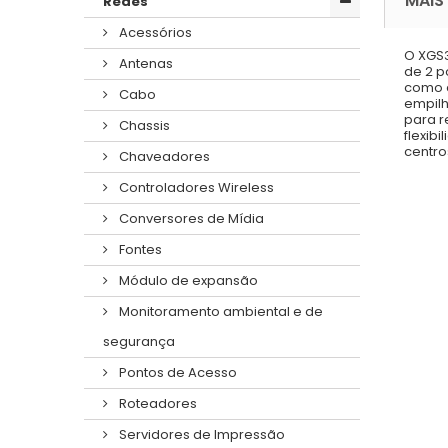
MAIS
Redes
Acessórios
O XGS3
Antenas
de 2 p
como a
Cabo
empilh
para r
Chassis
flexib
centro
Chaveadores
Controladores Wireless
Conversores de Mídia
Fontes
Módulo de expansão
Monitoramento ambiental e de
segurança
Pontos de Acesso
Roteadores
Servidores de Impressão