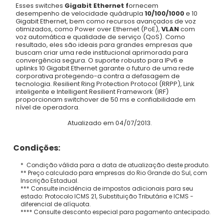
Esses switches
Gigabit Ethernet f
ornecem
desempenho de velocidade quádrupla
10/100/1000
e 10
Gigabit Ethernet, bem como recursos avançados de voz
otimizados, como Power over Ethernet (PoE),
VLAN
com
voz automática e qualidade de serviço (QoS). Como
resultado, eles são ideais para grandes empresas que
buscam criar uma rede institucional aprimorada para
convergência segura. O suporte robusto para IPv6 e
uplinks 10 Gigabit Ethernet garante o futuro de uma rede
corporativa protegendo-a contra a defasagem de
tecnologia. Resilient Ring Protection Protocol (RRPP), Link
inteligente e Intelligent Resilient Framework (IRF)
proporcionam switchover de 50 ms e confiabilidade em
nível de operadora.
Atualizado em 04/07/2013.
Condições:
* Condição válida para a data de atualização deste produto.
** Preço calculado para empresas do Rio Grande do Sul, com
Inscrição Estadual.
*** Consulte incidência de impostos adicionais para seu
estado: Protocolo ICMS 21, Substituição Tributária e ICMS -
diferencial de alíquota.
**** Consulte desconto especial para pagamento antecipado.