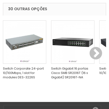
30 OUTRAS OPÇÕES
Switch Corporate 24-port
Switch Gigabit 16 portas
Switc
10/100Mbps, 1 slot for
Cisco SMB SR2016T (16 x
10/100
modules DES-3226S
Gigabit) SR2016T-NA