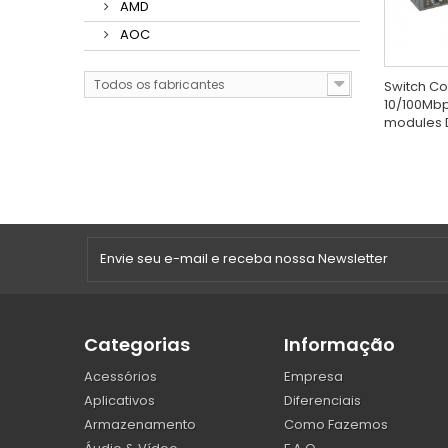
AMD
AOC
Todos os fabricantes
Switch Co
10/100Mbps
modules 
Categorias
Informação
Acessórios
Empresa
Aplicativos
Diferenciais
Armazenamento
Como Fazemos