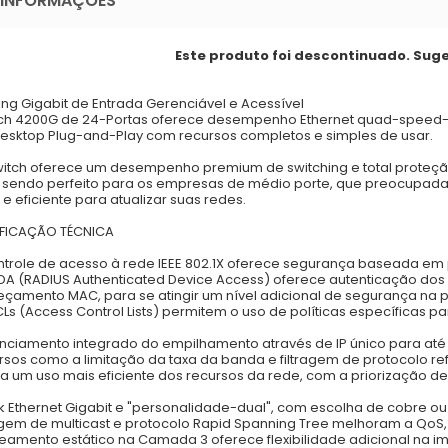
 INFORMAÇÕES
Este produto foi descontinuado. Sug
ing Gigabit de Entrada Gerenciável e Acessível
ch 4200G de 24-Portas oferece desempenho Ethernet quad-speed- 10
esktop Plug-and-Play com recursos completos e simples de usar.
witch oferece um desempenho premium de switching e total proteçã
 sendo perfeito para os empresas de médio porte, que preocupa
 e eficiente para atualizar suas redes.
IFICAÇÃO TÉCNICA
ntrole de acesso à rede IEEE 802.1X oferece segurança baseada 
DA (RADIUS Authenticated Device Access) oferece autenticação dos 
çamento MAC, para se atingir um nível adicional de segurança na pe
CLs (Access Control Lists) permitem o uso de políticas específicas 
.
nciamento integrado do empilhamento através de IP único para até
rsos como a limitação da taxa da banda e filtragem de protocolo r
a um uso mais eficiente dos recursos da rede, com a priorização de
nk Ethernet Gigabit e "personalidade-dual", com escolha de cobre ou f
ragem de multicast e protocolo Rapid Spanning Tree melhoram a QoS,
teamento estático na Camada 3 oferece flexibilidade adicional na