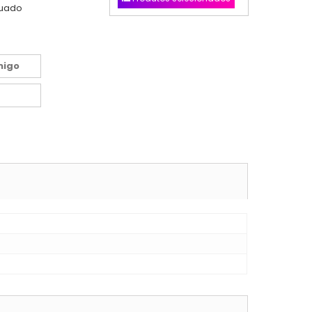
nuado
migo