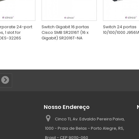
rporate 24-port
Switch Gigabit 16 portas
Switch 24 portas
, 1 slot for
Cisco SMB SR2016T (16 x
10/100/1000 J9561
DES-3226S
Gigabit) SR2016T-NA
Nosso Endereço
Cinco TI, Av. Edvaldo Pereira Paiva,
1000 - Praia de Belas - Porto Alegre, RS,
Brasil - CEP 90110-060