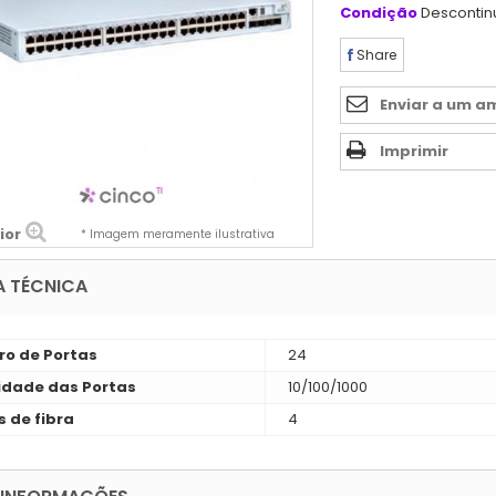
Condição
Desconti
Share
Enviar a um a
Imprimir
ior
* Imagem meramente ilustrativa
A TÉCNICA
o de Portas
24
idade das Portas
10/100/1000
s de fibra
4