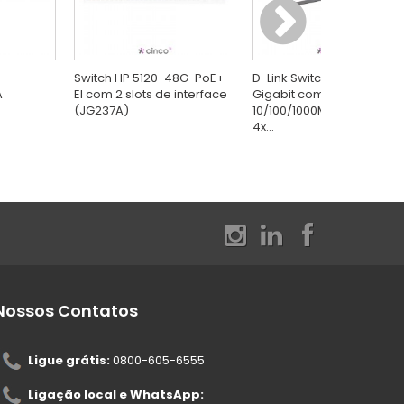
Switch HP 5120-48G-PoE+
D-Link Switch Gerenciável
A
EI com 2 slots de interface
Gigabit com 24x
(JG237A)
10/100/1000Mbps RJ45 +
4x...
Nossos Contatos
Ligue grátis:
0800-605-6555
Ligação local e WhatsApp: