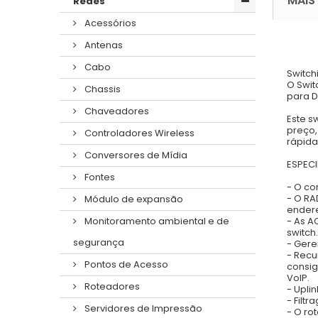
MAIS
Redes
Acessórios
Antenas
Cabo
Switch
O Swit
Chassis
para D
Chaveadores
Este s
preço,
Controladores Wireless
rápida
Conversores de Mídia
ESPEC
Fontes
- O co
- O RA
Módulo de expansão
endere
- As A
Monitoramento ambiental e de
switch
segurança
- Gere
- Recu
Pontos de Acesso
consig
VoIP.
Roteadores
- Upli
- Filt
Servidores de Impressão
- O ro