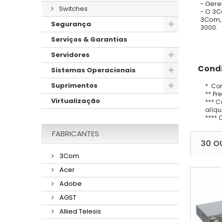
- Gere
Switches
- O 3C
3Com, 
Segurança
3000.
Serviços & Garantias
Servidores
Condi
Sistemas Operacionais
Suprimentos
* Con
** Pr
Virtualização
*** C
alíqu
**** 
FABRICANTES
30 O
3Com
Acer
Adobe
AGST
Allied Telesis