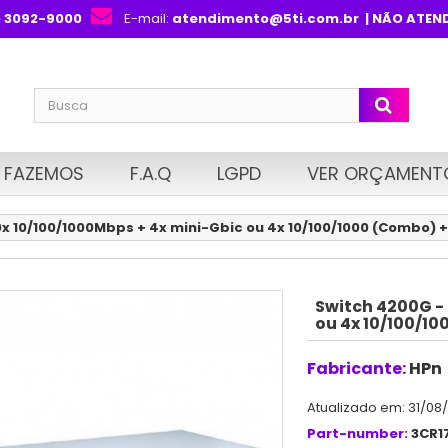
) 3092-9000
E-mail:
atendimento@5ti.com.br
| NÃO ATEN
 FAZEMOS
F.A.Q
LGPD
VER ORÇAMENT
x 10/100/1000Mbps + 4x mini-Gbic ou 4x 10/100/1000 (Combo) +
Switch 4200G - 
ou 4x 10/100/10
Fabricante:
HPn
Atualizado em: 31/08
Part-number:
3CR1