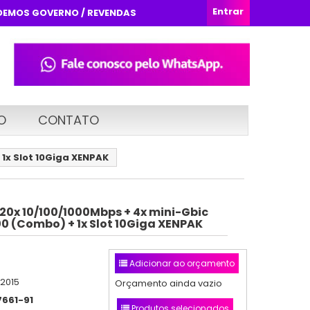
Entrar
DEMOS GOVERNO / REVENDAS
O
CONTATO
 1x Slot 10Giga XENPAK
20x 10/100/1000Mbps + 4x mini-Gbic
00 (Combo) + 1x Slot 10Giga XENPAK
Adicionar ao orçamento
/2015
Orçamento ainda vazio
7661-91
Produtos selecionados