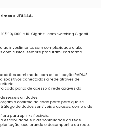
erimos o JF844A.
/100/1000 e 10-Gigabit- com switching Gigabit
o ao investimento, sem complexidade e alto
das com custos, sempre procuram uma forma
em padrões combinada com autenticação RADIUS.
dispositivos conectados à rede através de
riferia.
para cada ponto de acesso à rede através do
 dezesseis unidades.
eforçam o controle de cada porta para que se
 tráfego de dados sensíveis a atrasos, como o de
ibra para uplinks flexíveis.
 a escabilidade e a disponibilidade da rede.
 implantação, acelerando o desempenho da rede.