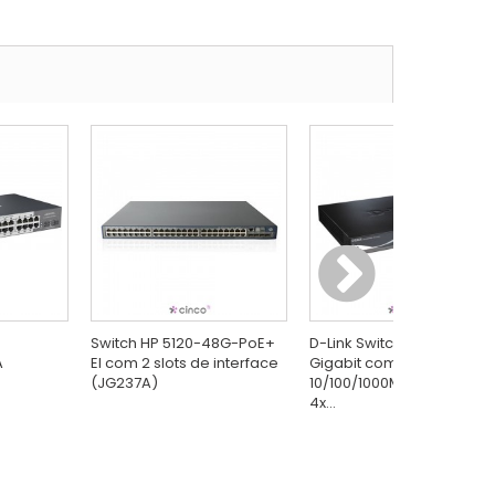
Switch HP 5120-48G-PoE+
D-Link Switch Gerenciável
A
EI com 2 slots de interface
Gigabit com 24x
(JG237A)
10/100/1000Mbps RJ45 +
4x...