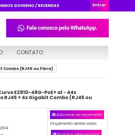
Entrar
DEMOS GOVERNO / REVENDAS
O
CONTATO
it Combo (RJ45 ou Fibra)
Curve E2910-48G-PoE+ al - 44x
s RJ45 + 4x Gigabit Combo (RJ45 ou
Adicionar ao orçamento
Orçamento ainda vazio
/2014
Produtos selecionados