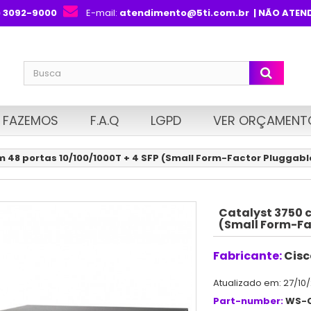
) 3092-9000
E-mail:
atendimento@5ti.com.br
| NÃO ATEN
 FAZEMOS
F.A.Q
LGPD
VER ORÇAMENT
 48 portas 10/100/1000T + 4 SFP (Small Form-Factor Pluggable
Catalyst 3750 c
(Small Form-Fa
Fabricante:
Cisc
Atualizado em: 27/10
Part-number:
WS-C