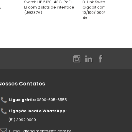
Switch HP 5120-48G-PoE+
D-Link Switch Gerenciável
A
EI com 2 slots de interface
Gigabit com 24x
(JG237A)
10/100/1000Mbps RJ45 +
4x...
Nossos Contatos
Ligue grátis:
0800-605-6555
Ligação local e WhatsApp:
(51) 3092.9000
E-mail:
atendimento@5ti.com.br