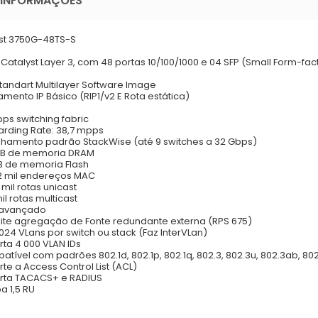
 INFORMAÇÕES
st 3750G-48TS-S
 Catalyst Layer 3, com 48 portas 10/100/1000 e 04 SFP (Small Form-fa
Standart Multilayer Software Image
amento IP Básico (RIP1/v2 E Rota estática)
bps switching fabric
arding Rate: 38,7 mpps
lhamento padrão StackWise (até 9 switches a 32 Gbps)
 MB de memoria DRAM
B de memoria Flash
12 mil endereços MAC
1 mil rotas unicast
il rotas multicast
 avançado
ite agregação de Fonte redundante externa (RPS 675)
1 024 VLans por switch ou stack (Faz InterVLan)
rta 4 000 VLAN IDs
atível com padrões 802.1d, 802.1p, 802.1q, 802.3, 802.3u, 802.3ab, 802
rte a Access Control List (ACL)
orta TACACS+ e RADIUS
a 1,5 RU