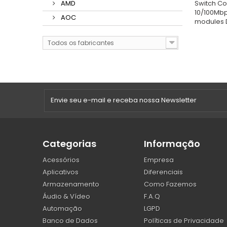
Switch Co
AMD
10/100Mbps
AOC
modules 
Todos os fabricantes
Categorias
Informação
Acessórios
Empresa
Aplicativos
Diferenciais
Armazenamento
Como Fazemos
Áudio & Vídeo
F.A.Q
Automação
LGPD
Banco de Dados
Políticas de Privacidade