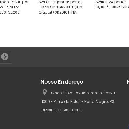
rporate 24-port
Switch Gigabit 16 portas
Switch 24 portas
, 1 slot for
Cisco SMB SR2016T (16 x
10/100/1000 J9561
DES-3226S
Gigabit) SR2016T-NA
Nosso Endereço
Cinco TI, Av. Edvaldo Pereira Paiva,
1000 - Praia de Belas - Porto Alegre, RS,
Brasil - CEP 90110-060