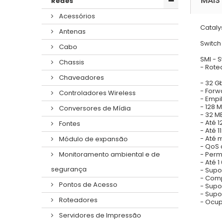
MAIS
Redes
Acessórios
Cataly
Antenas
Switch
Cabo
SMI - 
Chassis
- Rote
Chaveadores
- 32 G
- Forw
Controladores Wireless
- Empi
- 128
Conversores de Mídia
- 32 M
- Até 
Fontes
- Até 1
- Até m
Módulo de expansão
- QoS
- Perm
Monitoramento ambiental e de
- Até 
segurança
- Supo
- Comp
Pontos de Acesso
- Supo
- Sup
Roteadores
- Ocup
Servidores de Impressão