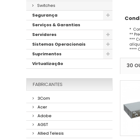
Switches
Segurança
Condi
Serviços & Garantias
* Con
** Pr
Servidores
*** C
Sistemas Operacionais
alíqu
**** 
Suprimentos
Virtualização
30 O
FABRICANTES
3Com
Acer
Adobe
AGST
Allied Telesis