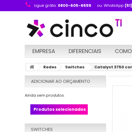
Ligue grátis:
0800-605-6555
ou: WhatsApp
(51
EMPRESA
DIFERENCIAIS
COMO
Redes
Switches
Catalyst 3750 com
ADICIONAR AO ORÇAMENTO
Ainda sem produtos.
Produtos selecionados
SWITCHES