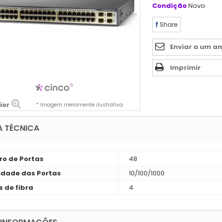
Condição
Novo
Share
Enviar a um a
Imprimir
ior
* Imagem meramente ilustrativa
A TÉCNICA
o de Portas
48
idade das Portas
10/100/1000
s de fibra
4