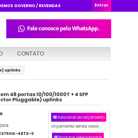
Entrar
DEMOS GOVERNO / REVENDAS
O
CONTATO
) uplinks
om 48 portas 10/100/1000T + 4 SFP
ctor Pluggable) uplinks
o
Adicionar ao orçamento
/2014
Orçamento ainda vazio
3750G-48TS-S
Produtos selecionados