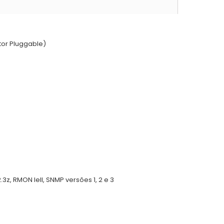
ctor Pluggable)
.3z, RMON IeII, SNMP versões 1, 2 e 3