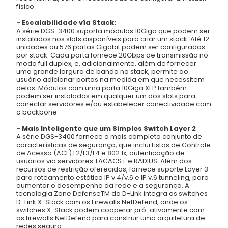
físico.
- Escalabilidade vía Stack:
A série DGS-3400 suporta módulos 10Giga que podem ser
instalados nos slots disponíveis para criar um stack. Até 12
unidades ou 576 portas Gigabit podem ser configuradas
por stack. Cada porta fornece 20Gbps de transmissão no
modo full duplex, e, adicionalmente, além de fornecer
uma grande largura de banda no stack, permite ao
usuário adicionar portas na medida em que necessitem
delas. Módulos com uma porta 10Giga XFP também
podem ser instalados em qualquer um dos slots para
conectar servidores e/ou estabelecer conectividade com
o backbone.
- Mais Inteligente que um Simples Switch Layer 2
A série DGS-3400 fornece o mais completo conjunto de
características de segurança, que inclui Listas de Controle
de Acesso (ACL) L2/L3/L4 e 802.1x, autenticação de
usuários via servidores TACACS+ e RADIUS. Além dos
recursos de restrição oferecidos, fornece suporte Layer 3
para roteamento estático IP v.4/v.6 e IP v.6 tunneling, para
aumentar o desempenho da rede e a segurança. A
tecnologia Zone DefenseTM da D-Link integra os switches
D-Link X-Stack com os Firewalls NetDefend, onde os
switches X-Stack podem cooperar pró-ativamente com
os firewalls NetDefend para construir uma arquitetura de
redes segura.