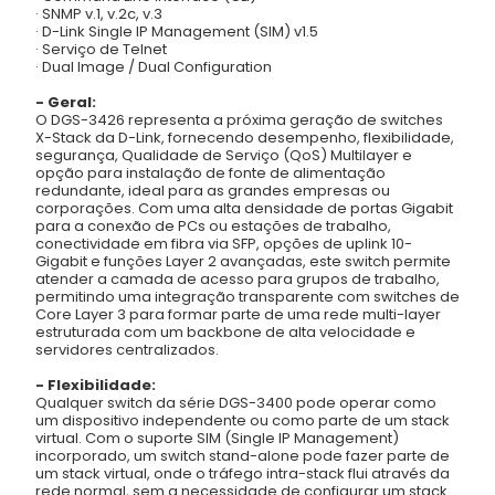
· SNMP v.1, v.2c, v.3
· D-Link Single IP Management (SIM) v1.5
· Serviço de Telnet
· Dual Image / Dual Configuration
- Geral:
O DGS-3426 representa a próxima geração de switches
X-Stack da D-Link, fornecendo desempenho, flexibilidade,
segurança, Qualidade de Serviço (QoS) Multilayer e
opção para instalação de fonte de alimentação
redundante, ideal para as grandes empresas ou
corporações. Com uma alta densidade de portas Gigabit
para a conexão de PCs ou estações de trabalho,
conectividade em fibra via SFP, opções de uplink 10-
Gigabit e funções Layer 2 avançadas, este switch permite
atender a camada de acesso para grupos de trabalho,
permitindo uma integração transparente com switches de
Core Layer 3 para formar parte de uma rede multi-layer
estruturada com um backbone de alta velocidade e
servidores centralizados.
- Flexibilidade:
Qualquer switch da série DGS-3400 pode operar como
um dispositivo independente ou como parte de um stack
virtual. Com o suporte SIM (Single IP Management)
incorporado, um switch stand-alone pode fazer parte de
um stack virtual, onde o tráfego intra-stack flui através da
rede normal, sem a necessidade de configurar um stack