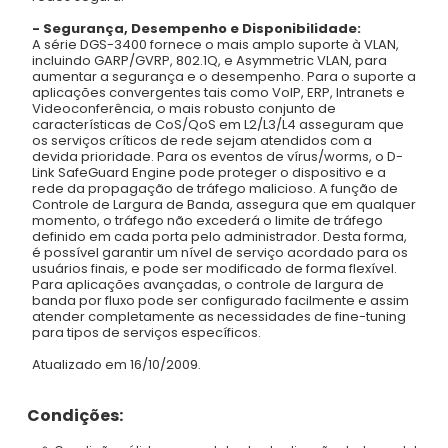
- Segurança, Desempenho e Disponibilidade:
A série DGS-3400 fornece o mais amplo suporte à VLAN,
incluindo GARP/GVRP, 802.1Q, e Asymmetric VLAN, para
aumentar a segurança e o desempenho. Para o suporte a
aplicações convergentes tais como VoIP, ERP, Intranets e
Videoconferência, o mais robusto conjunto de
características de CoS/QoS em L2/L3/L4 asseguram que
os serviços críticos de rede sejam atendidos com a
devida prioridade. Para os eventos de vírus/worms, o D-
Link SafeGuard Engine pode proteger o dispositivo e a
rede da propagação de tráfego malicioso. A função de
Controle de Largura de Banda, assegura que em qualquer
momento, o tráfego não excederá o limite de tráfego
definido em cada porta pelo administrador. Desta forma,
é possível garantir um nível de serviço acordado para os
usuários finais, e pode ser modificado de forma flexível.
Para aplicações avançadas, o controle de largura de
banda por fluxo pode ser configurado facilmente e assim
atender completamente as necessidades de fine-tuning
para tipos de serviços específicos.
Atualizado em 16/10/2009.
Condições: