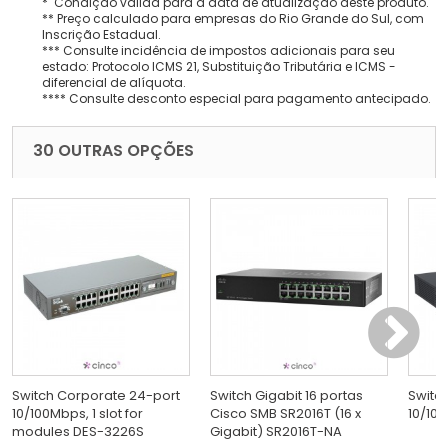
* Condição válida para a data de atualização deste produto.
** Preço calculado para empresas do Rio Grande do Sul, com
Inscrição Estadual.
*** Consulte incidência de impostos adicionais para seu
estado: Protocolo ICMS 21, Substituição Tributária e ICMS -
diferencial de alíquota.
**** Consulte desconto especial para pagamento antecipado.
30 OUTRAS OPÇÕES
Switch Corporate 24-port
Switch Gigabit 16 portas
Switc
10/100Mbps, 1 slot for
Cisco SMB SR2016T (16 x
10/100
modules DES-3226S
Gigabit) SR2016T-NA