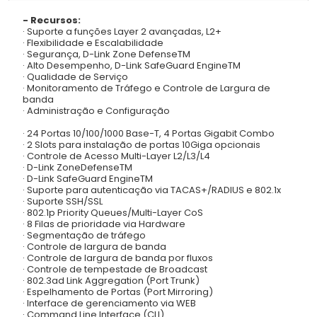
- Recursos:
· Suporte a funções Layer 2 avançadas, L2+
· Flexibilidade e Escalabilidade
· Segurança, D-Link Zone DefenseTM
· Alto Desempenho, D-Link SafeGuard EngineTM
· Qualidade de Serviço
· Monitoramento de Tráfego e Controle de Largura de
banda
· Administração e Configuração
· 24 Portas 10/100/1000 Base-T, 4 Portas Gigabit Combo
· 2 Slots para instalação de portas 10Giga opcionais
· Controle de Acesso Multi-Layer L2/L3/L4
· D-Link ZoneDefenseTM
· D-Link SafeGuard EngineTM
· Suporte para autenticação via TACAS+/RADIUS e 802.1x
· Suporte SSH/SSL
· 802.1p Priority Queues/Multi-Layer CoS
· 8 Filas de prioridade via Hardware
· Segmentação de tráfego
· Controle de largura de banda
· Controle de largura de banda por fluxos
· Controle de tempestade de Broadcast
· 802.3ad Link Aggregation (Port Trunk)
· Espelhamento de Portas (Port Mirroring)
· Interface de gerenciamento via WEB
· Command Line Interface (CLI)