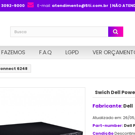
) 3092-9000
E-mail:
atendimento@5ti.com.br
| NÃO ATEN
 FAZEMOS
F.A.Q
LGPD
VER ORÇAMENT
Connect 6248
Swich Dell Pow
Fabricante:
Dell
Atualizado em: 26/05
Part-number:
Dell 
Condição
Desconti