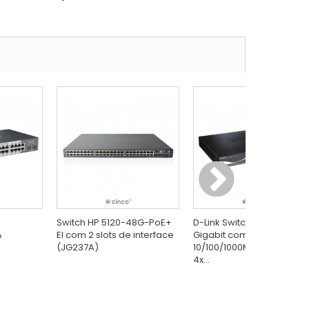
Switch HP 5120-48G-PoE+
D-Link Switch Gerenciável
A
EI com 2 slots de interface
Gigabit com 24x
(JG237A)
10/100/1000Mbps RJ45 +
4x...