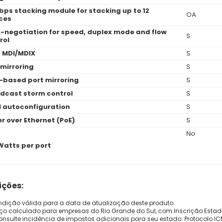
bps stacking module for stacking up to 12
OA
ces
-negotiation for speed, duplex mode and flow
S
rol
 MDI/MDIX
S
 mirroring
S
-based port mirroring
S
dcast storm control
S
I autoconfiguration
S
r over Ethernet (PoE)
S
No
Watts per port
ções:
dição válida para a data de atualização deste produto.
eço calculado para empresas do Rio Grande do Sul, com Inscrição Estad
onsulte incidência de impostos adicionais para seu estado: Protocolo ICMS