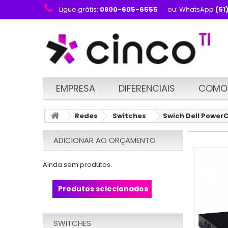
Ligue grátis:
0800-605-6555
ou: WhatsApp
(51
EMPRESA
DIFERENCIAIS
COMO
Redes
Switches
Swich Dell Power
ADICIONAR AO ORÇAMENTO
Ainda sem produtos.
Produtos selecionados
SWITCHES