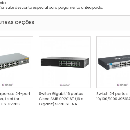
ota.
Consulte desconto especial para pagamento antecipado.
UTRAS OPÇÕES
rporate 24-port
Switch Gigabit 16 portas
Switch 24 portas
, 1 slot for
Cisco SMB SR2016T (16 x
10/100/1000 J9561
DES-3226S
Gigabit) SR2016T-NA