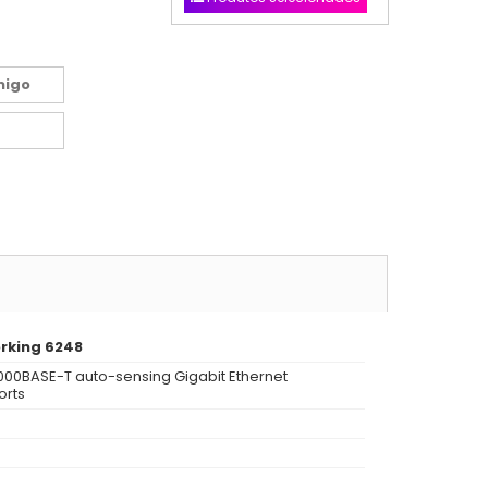
migo
orking 6248
1000BASE-T auto-sensing Gigabit Ethernet
orts