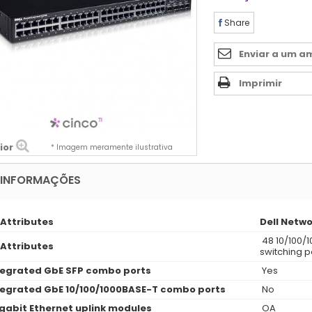
Share
Enviar a um a
Imprimir
ior
* Imagem meramente ilustrativa
 INFORMAÇÕES
 Attributes
Dell Netw
48 10/100/
 Attributes
switching p
tegrated GbE SFP combo ports
Yes
tegrated GbE 10/100/1000BASE-T combo ports
No
igabit Ethernet uplink modules
OA