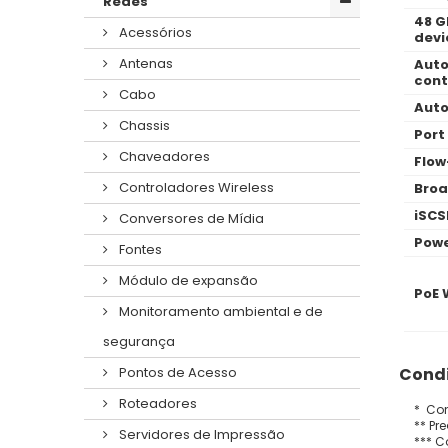
Redes
48 G
Acessórios
devi
Antenas
Auto
cont
Cabo
Auto
Chassis
Port
Chaveadores
Flow
Controladores Wireless
Broa
iSCS
Conversores de Mídia
Powe
Fontes
Módulo de expansão
PoE 
Monitoramento ambiental e de
segurança
Condi
Pontos de Acesso
Roteadores
* Con
** Pr
Servidores de Impressão
*** C