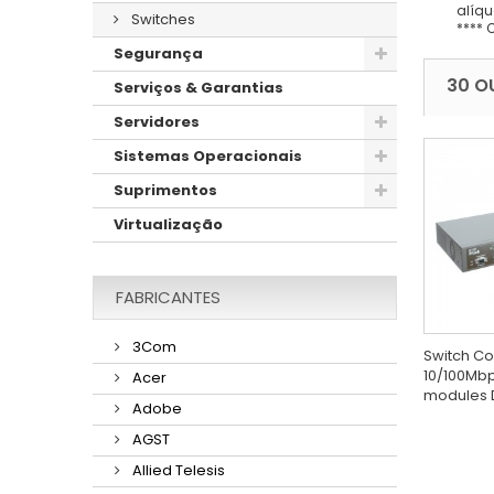
alíqu
Switches
**** 
Segurança
30 O
Serviços & Garantias
Servidores
Sistemas Operacionais
Suprimentos
Virtualização
FABRICANTES
3Com
Switch Co
10/100Mbps
Acer
modules 
Adobe
AGST
Allied Telesis