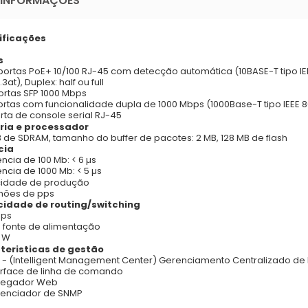
 INFORMAÇÕES
ificações
s
portas PoE+ 10/100 RJ-45 com detecção automática (10BASE-T tipo IEEE
3at), Duplex: half ou full
ortas SFP 1000 Mbps
ortas com funcionalidade dupla de 1000 Mbps (1000Base-T tipo IEEE 
orta de console serial RJ-45
ia e processador
 de SDRAM, tamanho do buffer de pacotes: 2 MB, 128 MB de flash
cia
ência de 100 Mb: < 6 µs
ência de 1000 Mb: < 5 µs
idade de produção
lhões de pps
idade de routing/switching
bps
 fonte de alimentação
 W
teristicas de gestão
 - (Intelligent Management Center) Gerenciamento Centralizado de
erface de linha de comando
vegador Web
enciador de SNMP