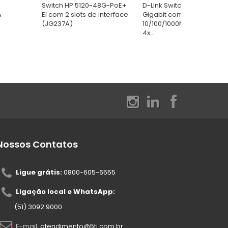
Switch HP 5120-48G-PoE+
D-Link Switch Gerenciável
A
EI com 2 slots de interface
Gigabit com 24x
(JG237A)
10/100/1000Mbps RJ45 +
4x...
Nossos Contatos
Ligue grátis:
0800-605-6555
Ligação local e WhatsApp:
(51) 3092.9000
E-mail:
atendimento@5ti.com.br