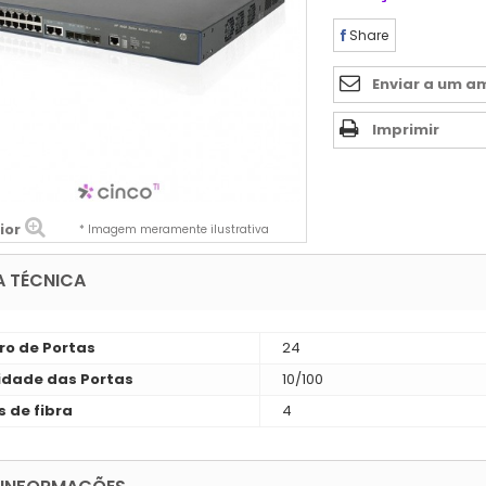
Share
Enviar a um a
Imprimir
ior
* Imagem meramente ilustrativa
A TÉCNICA
o de Portas
24
idade das Portas
10/100
s de fibra
4