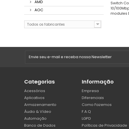
AMD
Switch Co
10/100Mbps
AOC
modules 
Todos os fabricantes
Categorias
Informação
Acessórios
Empresa
Aplicativos
Diferenciais
Armazenamento
Como Fazemos
Áudio & Vídeo
F.A.Q
Automação
LGPD
Banco de Dados
Políticas de Privacidade