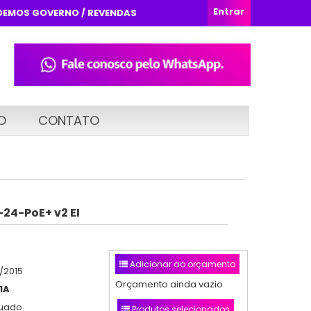
Entrar
DEMOS GOVERNO / REVENDAS
O
CONTATO
24-PoE+ v2 EI
Adicionar ao orçamento
/2015
Orçamento ainda vazio
1A
nuado
Produtos selecionados