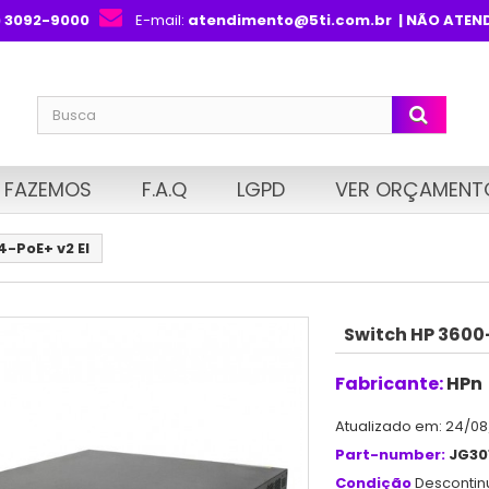
) 3092-9000
E-mail:
atendimento@5ti.com.br
| NÃO ATEN
 FAZEMOS
F.A.Q
LGPD
VER ORÇAMENT
-PoE+ v2 EI
Switch HP 3600-
Fabricante:
HPn
Atualizado em: 24/08
Part-number:
JG30
Condição
Desconti