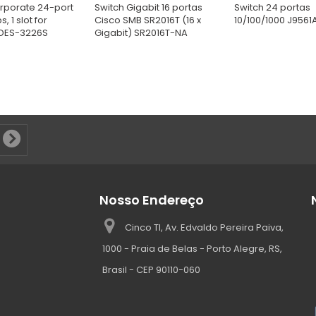
rporate 24-port
Switch Gigabit 16 portas
Switch 24 portas
, 1 slot for
Cisco SMB SR2016T (16 x
10/100/1000 J9561
DES-3226S
Gigabit) SR2016T-NA
Nosso Endereço
Cinco TI, Av. Edvaldo Pereira Paiva,
1000 - Praia de Belas - Porto Alegre, RS,
Brasil - CEP 90110-060