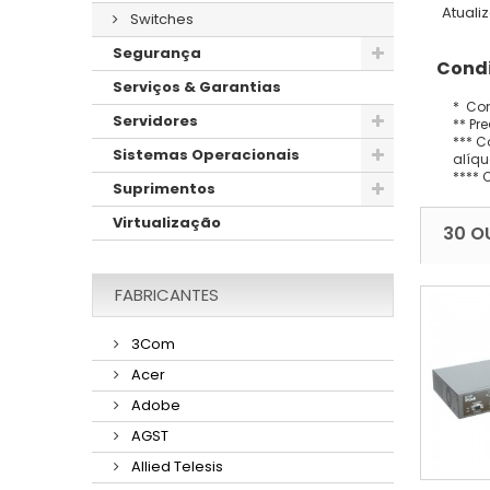
Atuali
Switches
Segurança
Condi
Serviços & Garantias
* Con
Servidores
** Pr
*** C
Sistemas Operacionais
alíqu
**** 
Suprimentos
Virtualização
30 O
FABRICANTES
3Com
Acer
Adobe
AGST
Allied Telesis