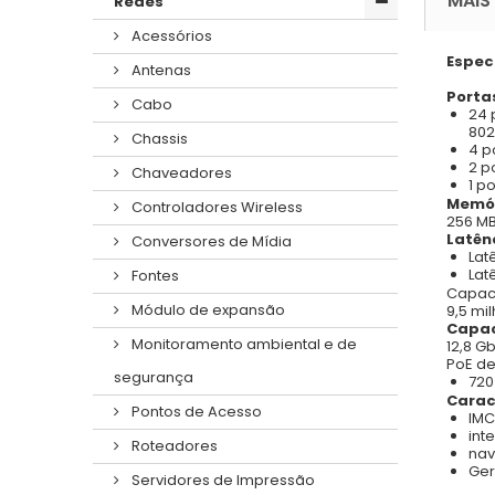
MAIS
Redes
Acessórios
Espec
Antenas
Porta
Cabo
24 
802.
Chassis
4 p
2 p
Chaveadores
1 p
Memór
Controladores Wireless
256 MB
Latên
Conversores de Mídia
Lat
Lat
Fontes
Capac
Módulo de expansão
9,5 mi
Capac
Monitoramento ambiental e de
12,8 G
PoE de
segurança
720
Carac
Pontos de Acesso
IMC
int
Roteadores
na
Ger
Servidores de Impressão