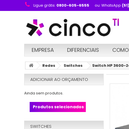
Ligue grátis:
0800-605-6555
ou: WhatsApp
(51
EMPRESA
DIFERENCIAIS
COMO
Redes
Switches
Switch HP 3600-24
ADICIONAR AO ORÇAMENTO
Ainda sem produtos.
Produtos selecionados
SWITCHES