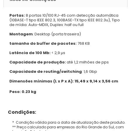
Portas:
8 portas 10/100 RJ-45 com detecção automática
(10BASE-T tipo IEEE 802.3, 100BASE-TX tipo IEEE 802.3u), Tipo
de mídia: Auto-MDIX, Duplex: half ou full
Montagem
: Desktop (porta traseira)
tamanho do buffer de pacotes:
768 KB
Latência de 100 Mb:
< 2,9 µs
Capacidade de produção:
até 1,2 milhões de pps
Capacidade de routing/switching
: 1,6 Gbp
Dimensões mínimas (L x P x A):
15,49 x 9,14 x 3,56 cm
Peso:
0.23 kg
Condições:
* Condição válida para a data de atualização deste produto.
** Preço calculado para empresas do Rio Grande do Sul, com