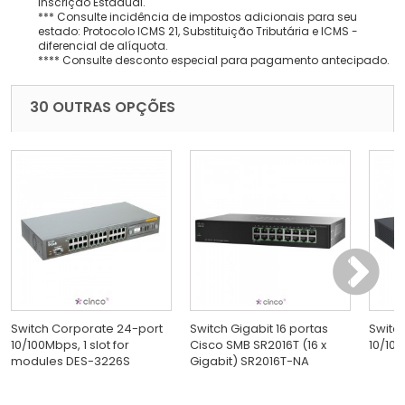
Inscrição Estadual.
*** Consulte incidência de impostos adicionais para seu
estado: Protocolo ICMS 21, Substituição Tributária e ICMS -
diferencial de alíquota.
**** Consulte desconto especial para pagamento antecipado.
30 OUTRAS OPÇÕES
Switch Corporate 24-port
Switch Gigabit 16 portas
Switc
10/100Mbps, 1 slot for
Cisco SMB SR2016T (16 x
10/100
modules DES-3226S
Gigabit) SR2016T-NA