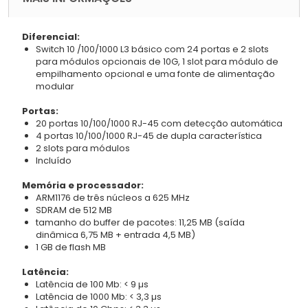
Diferencial:
Switch 10 /100/1000 L3 básico com 24 portas e 2 slots
para módulos opcionais de 10G, 1 slot para módulo de
empilhamento opcional e uma fonte de alimentação
modular
Portas:
20 portas 10/100/1000 RJ-45 com detecção automática
4 portas 10/100/1000 RJ-45 de dupla característica
2 slots para módulos
Incluído
Memória e processador:
ARM1176 de três núcleos a 625 MHz
SDRAM de 512 MB
tamanho do buffer de pacotes: 11,25 MB (saída
dinâmica 6,75 MB + entrada 4,5 MB)
1 GB de flash MB
Latência:
Latência de 100 Mb: < 9 µs
Latência de 1000 Mb: < 3,3 µs