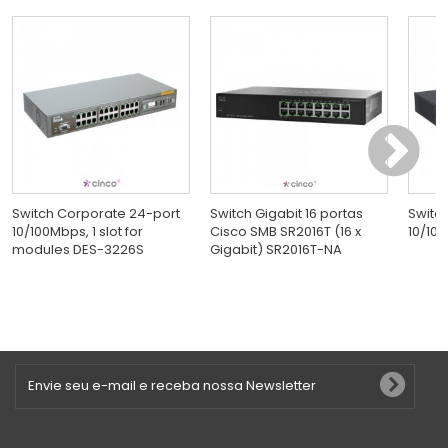
Switch Corporate 24-port
Switch Gigabit 16 portas
Switc
10/100Mbps, 1 slot for
Cisco SMB SR2016T (16 x
10/100
modules DES-3226S
Gigabit) SR2016T-NA