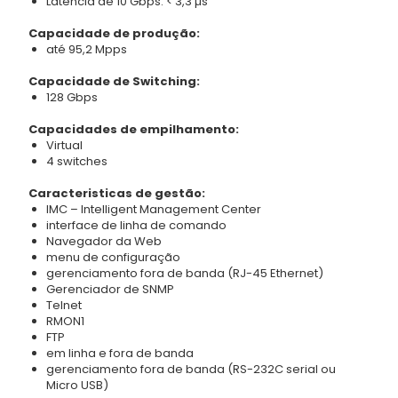
Latência de 10 Gbps: < 3,3 µs
Capacidade de produção:
até 95,2 Mpps
Capacidade de Switching:
128 Gbps
Capacidades de empilhamento:
Virtual
4 switches
Caracteristicas de gestão:
IMC – Intelligent Management Center
interface de linha de comando
Navegador da Web
menu de configuração
gerenciamento fora de banda (RJ-45 Ethernet)
Gerenciador de SNMP
Telnet
RMON1
FTP
em linha e fora de banda
gerenciamento fora de banda (RS-232C serial ou
Micro USB)