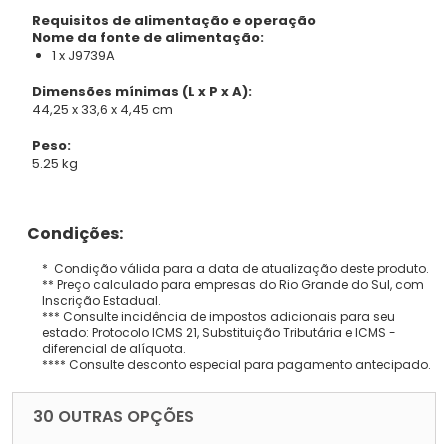
Requisitos de alimentação e operação
Nome da fonte de alimentação:
1 x J9739A
Dimensões mínimas (L x P x A):
44,25 x 33,6 x 4,45 cm
Peso:
5.25 kg
Condições:
* Condição válida para a data de atualização deste produto.
** Preço calculado para empresas do Rio Grande do Sul, com
Inscrição Estadual.
*** Consulte incidência de impostos adicionais para seu
estado: Protocolo ICMS 21, Substituição Tributária e ICMS -
diferencial de alíquota.
**** Consulte desconto especial para pagamento antecipado.
30 OUTRAS OPÇÕES