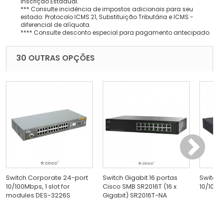
Inscrição Estadual.
*** Consulte incidência de impostos adicionais para seu
estado: Protocolo ICMS 21, Substituição Tributária e ICMS -
diferencial de alíquota.
**** Consulte desconto especial para pagamento antecipado.
30 OUTRAS OPÇÕES
Switch Corporate 24-port
Switch Gigabit 16 portas
Switc
10/100Mbps, 1 slot for
Cisco SMB SR2016T (16 x
10/100
modules DES-3226S
Gigabit) SR2016T-NA