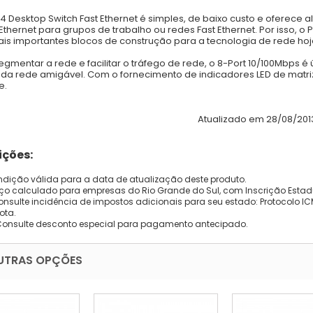
 Desktop Switch Fast Ethernet é simples, de baixo custo e oferece alt
Ethernet para grupos de trabalho ou redes Fast Ethernet. Por isso
is importantes blocos de construção para a tecnologia de rede hoj
egmentar a rede e facilitar o tráfego de rede, o 8-Port 10/100Mbps
 da rede amigável. Com o fornecimento de indicadores LED de matr
e.
Atualizado em 28/08/201
ções:
dição válida para a data de atualização deste produto.
eço calculado para empresas do Rio Grande do Sul, com Inscrição Estad
onsulte incidência de impostos adicionais para seu estado: Protocolo ICMS
ota.
Consulte desconto especial para pagamento antecipado.
UTRAS OPÇÕES