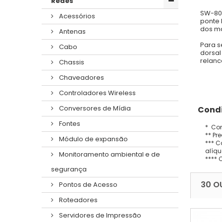
Redes
SW-804
Acessórios
ponte 
dos ma
Antenas
Para s
Cabo
dorsal
relanc
Chassis
Chaveadores
Controladores Wireless
Conversores de Mídia
Condi
Fontes
* Con
** Pr
Módulo de expansão
*** C
alíqu
Monitoramento ambiental e de
**** 
segurança
30 O
Pontos de Acesso
Roteadores
Servidores de Impressão