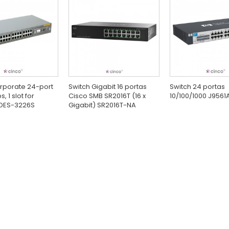
rporate 24-port
Switch Gigabit 16 portas
Switch 24 portas
, 1 slot for
Cisco SMB SR2016T (16 x
10/100/1000 J9561
DES-3226S
Gigabit) SR2016T-NA