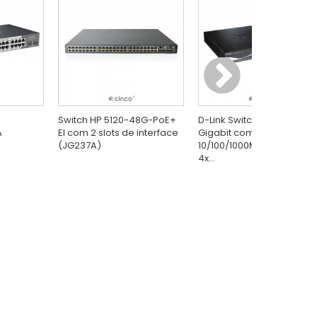
Switch HP 5120-48G-PoE+
D-Link Switch Gerenciável
A
EI com 2 slots de interface
Gigabit com 24x
(JG237A)
10/100/1000Mbps RJ45 +
4x...