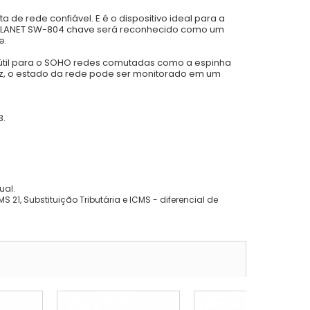
a de rede confiável. E é o dispositivo ideal para a
, o PLANET SW-804 chave será reconhecido como um
e.
 é útil para o SOHO redes comutadas como a espinha
iz, o estado da rede pode ser monitorado em um
3.
ual.
 21, Substituição Tributária e ICMS - diferencial de