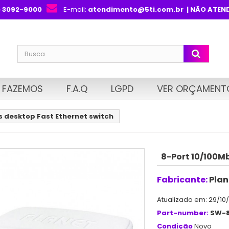
) 3092-9000
E-mail:
atendimento@5ti.com.br
| NÃO ATEN
 FAZEMOS
F.A.Q
LGPD
VER ORÇAMENT
s desktop Fast Ethernet switch
8-Port 10/100M
Fabricante:
Plan
Atualizado em: 29/10
Part-number:
SW-
Condição
Novo