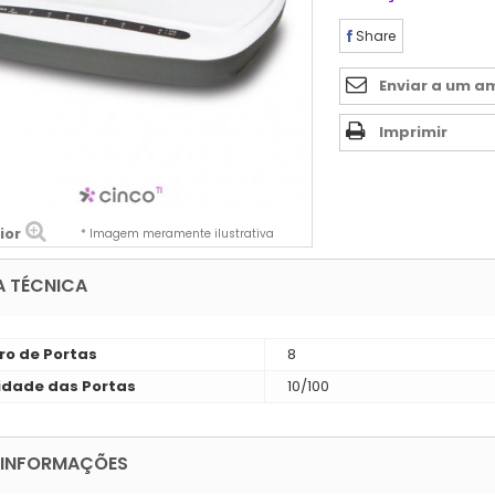
Share
Enviar a um a
Imprimir
ior
* Imagem meramente ilustrativa
A TÉCNICA
o de Portas
8
idade das Portas
10/100
 INFORMAÇÕES