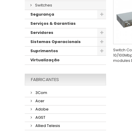
Switches
Segurança
Serviços & Garantias
Servidores
Sistemas Operacionais
Switch Co
Suprimentos
10/100Mbps
Virtualização
modules 
FABRICANTES
3Com
Acer
Adobe
AGST
Allied Telesis