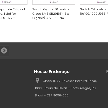
rporate 24-port
Switch Gigabit 16 portas
Switch 24 portas
, 1 slot for
Cisco SMB SR2016T (16 x
10/100/1000 J9561
DES-3226S
Gigabit) SR2016T-NA
Nosso Endereço
Cinco TI, Av. Edvaldo Pereira Paiva,
1000 - Praia de Belas - Porto Alegre, RS,
Brasil - CEP 90110-060