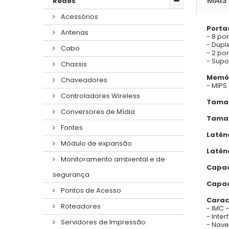
MAIS
Redes
Acessórios
Porta
Antenas
- 8 po
- Duple
Cabo
- 2 po
- Supo
Chassis
Memór
Chaveadores
- MIPS
Controladores Wireless
Taman
Conversores de Mídia
Taman
Fontes
Latên
Módulo de expansão
Latên
Monitoramento ambiental e de
Capac
segurança
Capac
Pontos de Acesso
Carac
Roteadores
- IMC 
- Inte
Servidores de Impressão
- Nav