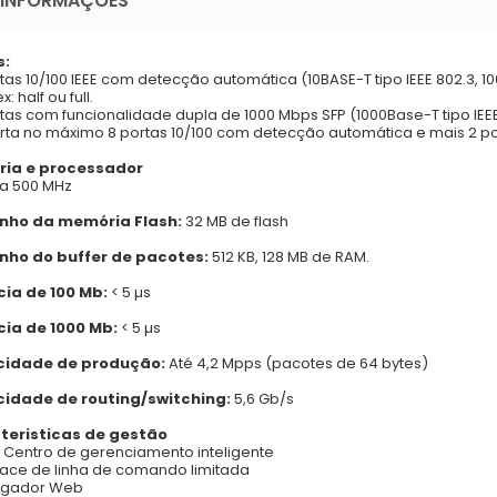
 INFORMAÇÕES
s:
rtas 10/100 IEEE com detecção automática (10BASE-T tipo IEEE 802.3, 10
x: half ou full.
rtas com funcionalidade dupla de 1000 Mbps SFP (1000Base-T tipo IEE
rta no máximo 8 portas 10/100 com detecção automática e mais 2 p
ia e processador
 a 500 MHz
ho da memória Flash:
32 MB de flash
ho do buffer de pacotes:
512 KB, 128 MB de RAM.
cia de 100 Mb:
< 5 µs
cia de 1000 Mb:
< 5 µs
idade de produção:
Até 4,2 Mpps (pacotes de 64 bytes)
idade de routing/switching:
5,6 Gb/s
teristicas de gestão
- Centro de gerenciamento inteligente
rface de linha de comando limitada
egador Web