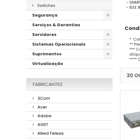
- SNM
Switches
- IEEE 
Segurança
Serviços & Garantias
Condi
Servidores
* Con
Sistemas Operacionais
** Pr
*** C
Suprimentos
alíqu
**** 
Virtualização
30 O
FABRICANTES
3Com
Acer
Adobe
AGST
Allied Telesis