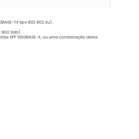
0BASE-TX tipo IEEE 802.3u).
E 802.3ab).
ortas SFP 1000BASE-X, ou uma combinação delas.