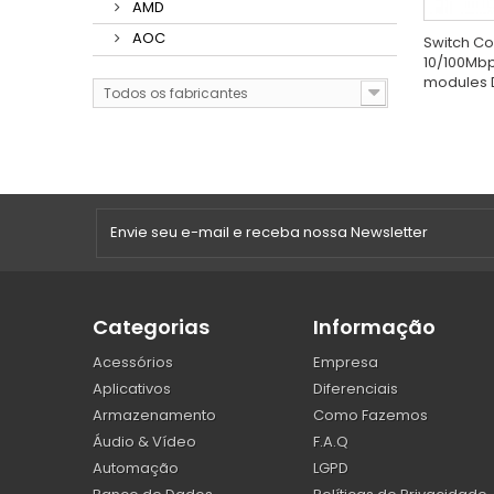
AMD
AOC
Switch Co
10/100Mbps
modules 
Todos os fabricantes
Categorias
Informação
Acessórios
Empresa
Aplicativos
Diferenciais
Armazenamento
Como Fazemos
Áudio & Vídeo
F.A.Q
Automação
LGPD