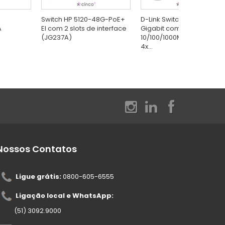
Switch HP 5120-48G-PoE+
D-Link Switch Gerenciável
A
EI com 2 slots de interface
Gigabit com 24x
(JG237A)
10/100/1000Mbps RJ45 +
4x...
Nossos Contatos
Ligue grátis:
0800-605-6555
Ligação local e WhatsApp:
(51) 3092.9000