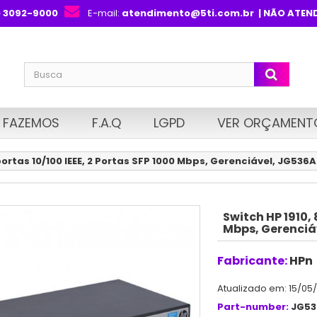
) 3092-9000
E-mail:
atendimento@5ti.com.br
| NÃO ATEN
 FAZEMOS
F.A.Q
LGPD
VER ORÇAMENT
portas 10/100 IEEE, 2 Portas SFP 1000 Mbps, Gerenciável, JG536A
Switch HP 1910, 
Mbps, Gerenciá
Fabricante:
HPn
Atualizado em: 15/05
Part-number:
JG53