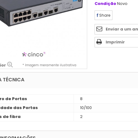
Condição
Novo
Share
Enviar a um a
Imprimir
ior
* Imagem meramente ilustrativa
A TÉCNICA
o de Portas
8
idade das Portas
10/100
s de fibra
2