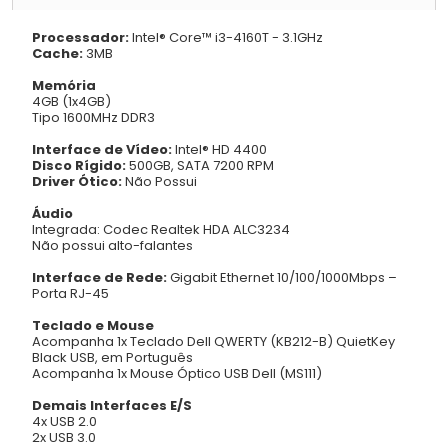
Processador:
Intel® Core™ i3-4160T - 3.1GHz
Cache:
3MB
Memória
4GB (1x4GB)
Tipo 1600MHz DDR3
Interface de Vídeo:
Intel® HD 4400
Disco Rígido:
500GB, SATA 7200 RPM
Driver Ótico:
Não Possui
Áudio
Integrada: Codec Realtek HDA ALC3234
Não possui alto-falantes
Interface de Rede:
Gigabit Ethernet 10/100/1000Mbps –
Porta RJ-45
Teclado e Mouse
Acompanha 1x Teclado Dell QWERTY (KB212-B) QuietKey
Black USB, em Português
Acompanha 1x Mouse Óptico USB Dell (MS111)
Demais Interfaces E/S
4x USB 2.0
2x USB 3.0