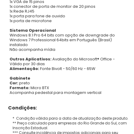
1x VGA de 15 pinos
1x conector de porta de monitor de 20 pinos
1x Rede RJ45
1x porta para fone de ouvido
1x porta de microfone
Sistema Operacional
Windows 8.1 Pro 64 bits com opção de downgrade do
Windows 7 Professional 64bits em Português (Brasil)
instalado
Não acompanha mídia
Outros Aplicativos:
Avaliação do Microsoft® Office -
Válido por 30 dias
Alimentação:
Fonte Bivolt - 50/60 Hz - 65W
Gabinete
Cor:
preto
Formato:
Micro BTX
Acompanha pedestal para montagem vertical
Condições:
* Condição válida para a data de atualização deste produto.
** Preço calculado para empresas do Rio Grande do Sul, com
Inscrição Estadual.
*** Consulte incidência de impostos adicionais para seu