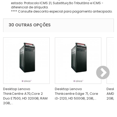
estado: Protocolo ICMS 21, Substituição Tributária e ICMS -
diferencial de alíquota.
**** Consulte desconto especial para pagamento antecipado.
30 OUTRAS OPÇÕES
Desktop Lenovo
Desktop Lenovo
Deskt
ThinkCentre A70,Core 2
Thinkcentre Edge 71, Core
AMD D
Duo E7500, HD 320GB, RAM
i3-2120, HD 500GB, 2GB,...
2GB, 
2GB,...