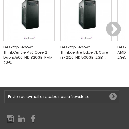
Desktop Lenovo
Desktop Lenovo
Deskt
ThinkCentre A70,Core 2
Thinkcentre Edge 71, Core
AMD D
Duo E7500, HD 320GB, RAM
i3-2120, HD 500GB, 2GB,...
2GB, 
2GB,...