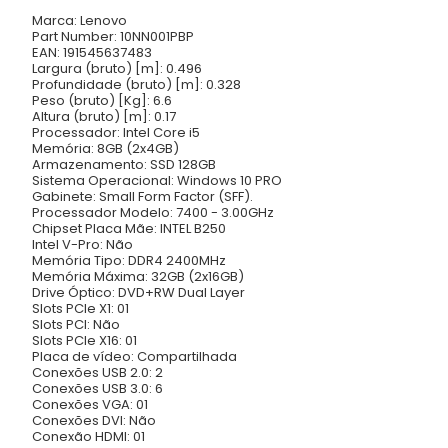
Marca: Lenovo
Part Number: 10NN001PBP
EAN: 191545637483
Largura (bruto) [m]: 0.496
Profundidade (bruto) [m]: 0.328
Peso (bruto) [Kg]: 6.6
Altura (bruto) [m]: 0.17
Processador: Intel Core i5
Memória: 8GB (2x4GB)
Armazenamento: SSD 128GB
Sistema Operacional: Windows 10 PRO
Gabinete: Small Form Factor (SFF).
Processador Modelo: 7400 - 3.00GHz
Chipset Placa Mãe: INTEL B250
Intel V-Pro: Não
Memória Tipo: DDR4 2400MHz
Memória Máxima: 32GB (2x16GB)
Drive Óptico: DVD+RW Dual Layer
Slots PCIe X1: 01
Slots PCI: Não
Slots PCIe X16: 01
Placa de vídeo: Compartilhada
Conexões USB 2.0: 2
Conexões USB 3.0: 6
Conexões VGA: 01
Conexões DVI: Não
Conexão HDMI: 01