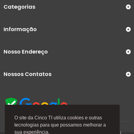
Categorias
Informação
Nosso Endereço
Nossos Contatos
O site da Cinco TI utiliza cookies e outras
tecnologias para que possamos melhorar a
A Cinco TI (5TI) é uma marca registrada de CINCO TI
sua experiência.
COMERCIO E SERVICOS LTDA | CNPJ: 08.307.867/0001-04 |