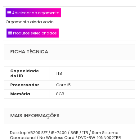
Adicionar ao orçamento
Orçamento ainda vazio
Produtos selecionados
FICHA TÉCNICA
Capacidade
1TB
do HD
Processador
Core i5
Memória
8GB
MAIS INFORMAÇÕES
Desktop V520S SFF / i5-7400 / 8GB / 1TB / Sem Sistema
Operacional / No Wireless Card / DVD-RW 10NN002TBR