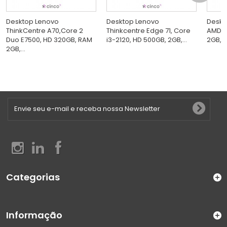
Desktop Lenovo
Desktop Lenovo
Deskt
ThinkCentre A70,Core 2
Thinkcentre Edge 71, Core
AMD D
Duo E7500, HD 320GB, RAM
i3-2120, HD 500GB, 2GB,...
2GB, 
2GB,...
Categorias
Informação