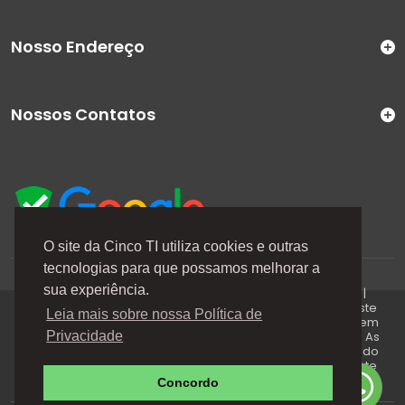
Nosso Endereço
Nossos Contatos
O site da Cinco TI utiliza cookies e outras
tecnologias para que possamos melhorar a
A Cinco TI (5TI) é uma marca registrada de CINCO TI
sua experiência.
COMERCIO E SERVICOS LTDA | CNPJ: 08.307.867/0001-04 |
Todos os direitos reservados. Os preços anunciados neste
Leia mais sobre nossa Política de
site ou via e-mails promocionais podem ser alterados sem
prévio aviso. A 5TI não é responsável por erros descritos. As
Privacidade
fotos contidas nessa página são meramente ilustrativas do
produto e podem variar de acordo com o fornecedor/lote
do fabricante. Este site trabalha 100% em criptografia SSL.
Concordo