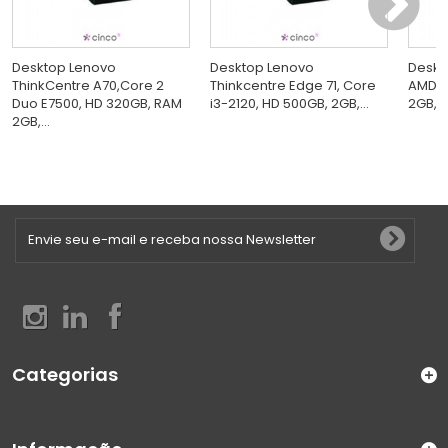
Desktop Lenovo
Desktop Lenovo
Deskt
ThinkCentre A70,Core 2
Thinkcentre Edge 71, Core
AMD D
Duo E7500, HD 320GB, RAM
i3-2120, HD 500GB, 2GB,...
2GB, 
2GB,...
Categorias