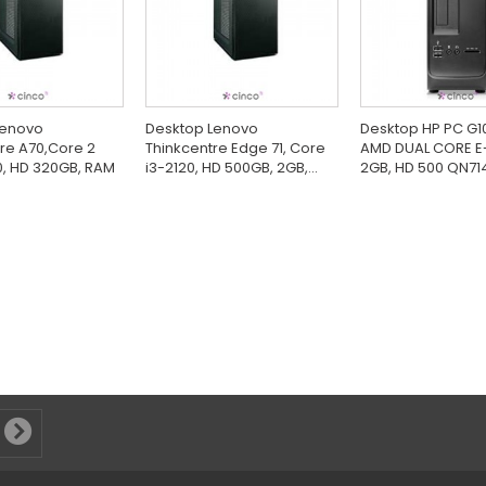
Lenovo
Desktop Lenovo
Desktop HP PC G1
re A70,Core 2
Thinkcentre Edge 71, Core
AMD DUAL CORE E
, HD 320GB, RAM
i3-2120, HD 500GB, 2GB,...
2GB, HD 500 QN7