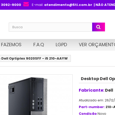
) 3092-9000
E-mail:
atendimento@5ti.com.br
| NÃO ATEN
 FAZEMOS
F.A.Q
LGPD
VER ORÇAMENT
 Dell Optiplex 9020SFF - i5 210-AAYW
Desktop Dell Op
Fabricante:
Dell
Atualizado em: 26/12
Part-number:
210-
Condição
Novo