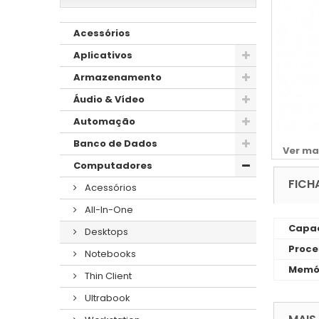
Acessórios
Aplicativos
Armazenamento
Áudio & Vídeo
Automação
Banco de Dados
Ver ma
Computadores
FICH
Acessórios
All-In-One
Capac
Desktops
Proce
Notebooks
Memó
Thin Client
Ultrabook