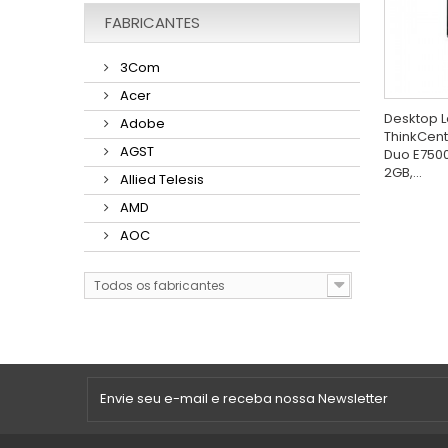
FABRICANTES
3Com
Acer
Desktop 
Adobe
ThinkCent
AGST
Duo E7500
2GB,...
Allied Telesis
AMD
AOC
Todos os fabricantes