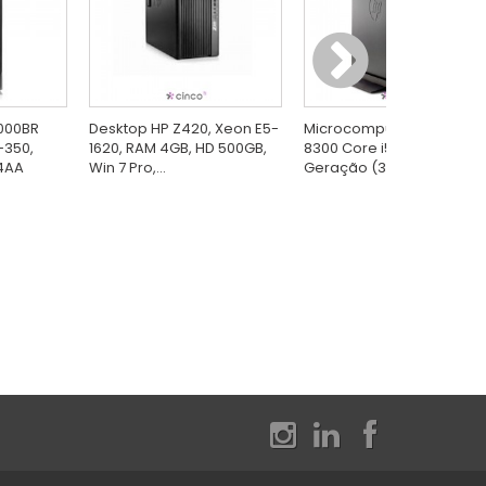
000BR
Desktop HP Z420, Xeon E5-
Microcomputador Elite HP
-350,
1620, RAM 4GB, HD 500GB,
8300 Core i5-3570 3ª
14AA
Win 7 Pro,...
Geração (3.40GHz)...