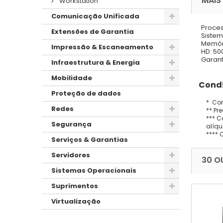
MAIS
Workstation
Comunicação Unificada
Proces
Extensões de Garantia
Sistem
Memóri
Impressão & Escaneamento
HD: 50
Garant
Infraestrutura & Energia
Mobilidade
Condi
Proteção de dados
* Con
Redes
** Pr
*** C
Segurança
alíqu
**** 
Serviços & Garantias
Servidores
30 O
Sistemas Operacionais
Suprimentos
Virtualização