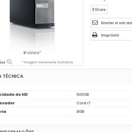
Share
Enviar a um a
Imprimir
ior
* Imagem meramente ilustrativa
A TÉCNICA
idade do HD
500GB
ssador
Core i7
ria
8GB