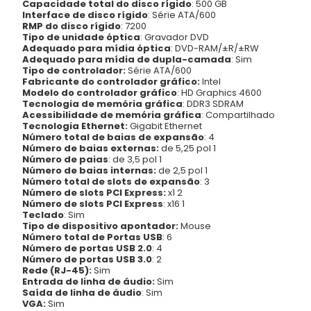
Capacidade total do disco rígido
: 500 GB
Interface de disco rígido
: Série ATA/600
RMP do disco rígido
: 7200
Tipo de unidade óptica
: Gravador DVD
Adequado para mídia óptica
: DVD-RAM/±R/±RW
Adequado para mídia de dupla-camada
: Sim
Tipo de controlador:
Série ATA/600
Fabricante do controlador gráfico:
Intel
Modelo do controlador gráfico
: HD Graphics 4600
Tecnologia de memória gráfica
: DDR3 SDRAM
Acessibilidade de memória gráfica
: Compartilhado
Tecnologia Ethernet:
Gigabit Ethernet
Número total de baias de expansão
: 4
Número de baias externas:
de 5,25 pol 1
Número de paias
: de 3,5 pol 1
Número de baias internas:
de 2,5 pol 1
Número total de slots de expansão
: 3
Número de slots PCI Express:
x1 2
Número de slots PCI Express
: x16 1
Teclado
: Sim
Tipo de dispositivo apontador:
Mouse
Número total de Portas USB
: 6
Número de portas USB 2.0
: 4
Número de portas USB 3.0
: 2
Rede (RJ-45):
Sim
Entrada de linha de áudio:
Sim
Saída de linha de áudio
: Sim
VGA:
Sim