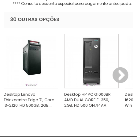
**** Consulte desconto especial para pagamento antecipado.
30 OUTRAS OPÇÕES
Desktop Lenovo
Desktop HP PC G1000BR
Deskt
Thinkcentre Edge 71, Core
AMD DUAL CORE E-350,
1620,
i3-2120, HD 500GB, 2GB,...
2GB, HD 500 QN714AA
Win 7 P