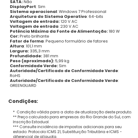
SATA:
Não
DisplayPort
: Sim
Sistema operacional
: Windows 7 Professional
Arquitetura do Sistema Operativo
: 64-bits
Voltagem de entrada:
120 V AC
Voltagem de entrada
:230 V AC
Potência Máxima da Fonte de Alimentação:
180 W
Cor:
Preto brilhante
Fator de forma
: Pequeno formulário de fatores
Altura
: 101,1 mm
Largura:
335,3 mm
Profundidade:
381 mm
Peso (aproximado):
5,99 kg
Conformidade Verde:
Sim
Autoridade/Certificado de Conformidade Verde
:
RoHS
Autoridade/Certificado de Conformidade Verde
:
GREENGUARD
Condições:
* Condição válida para a data de atualização deste produto.
** Preço calculado para empresas do Rio Grande do Sul, com
Inscrição Estadual.
*** Consulte incidência de impostos adicionais para seu
estado: Protocolo ICMS 21, Substituição Tributária e ICMS -
diferencial de alíquota.