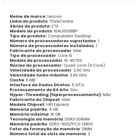
Nome de marca:
Lenovo
Linha do produto
: ThinkCentre
Séries do produto:
E73
Modelo do produto
: 10AU000BBP
Tipo de produto:
Computador Desktop
Número de processadores suportados
: 1
Número de processadores instalados
: 1
Fabricante do processador
: Intel
Tipo de processador
: Core i5
Modelo de processador
: i5-4570S
Núcleo do processador:
Quad-core (4 Core)
Velocidade do processador
: 2,90 GHz
Velocidade turbo máxima
: 3,60 GHz
Cache
: 6 MB
Interface de Dados Diretos
: 5 GT/s
Processamento de 64 bits
: Sim
Hyper-Threading (hiperprocessamento):
Não
Fabricante do Chipset
: Intel
Modelo Chipset:
H81 Express
Memória padrão
: 4 GB
Memória máxima
: 16 GB
Tecnologia da memória
: DDR3 SDRAM
Memória padrão
: DDR3-1600/PC3-12800
Fator de formação de memória
: DIMM
Número total de slots de memória
: 2