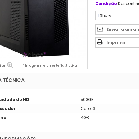
Condição
Desconti
Share
Enviar a um a
Imprimir
ior
* Imagem meramente ilustrativa
A TÉCNICA
idade do HD
500GB
ssador
Core i3
ria
4GB