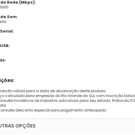
 de Rede (Mbps):
/1000
 de Som:
ada
Serial:
 USB:
do:
ções:
dição válida para a data de atualização deste produto.
eço calculado para empresas do Rio Grande do Sul, com Inscrição Estad
onsulte incidência de impostos adicionais para seu estado: Protocolo ICMS
ota.
Consulte desconto especial para pagamento antecipado.
UTRAS OPÇÕES