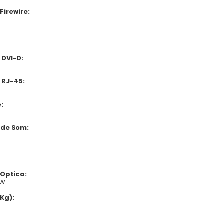
Firewire:
 DVI-D:
 RJ-45:
:
 de Som:
 Óptica:
RW
Kg):