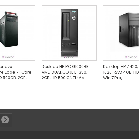
Lenovo
Desktop HP PC G1000BR
Desktop HP Z420,
re Edge 71, Core
AMD DUAL CORE E-350,
1620, RAM 4GB, H
D 500GB, 2GB,...
2GB, HD 500 QN714AA
Win 7 Pro,...