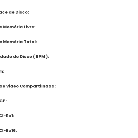
ace de Disco:
e Memória Livre:
de Memória Total:
dade de Disco ( RPM ):
m:
de Video Compartilhada:
GP:
CI-E x1:
CI-E x16: