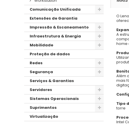
MAIS
Workstation
Comunicação Unificada
O Leno
Extensões de Garantia
oferec
Impressão & Escaneamento
Expa
A estr
Infraestrutura & Energia
compon
home o
Mobilidade
Produ
Proteção de dados
Utiliz
produt
Redes
Bonito
Segurança
Além d
mais f
Serviços & Garantias
digita
Servidores
Confi
Sistemas Operacionais
Tipo 
Suprimentos
torre
Virtualização
Proce
Intel 