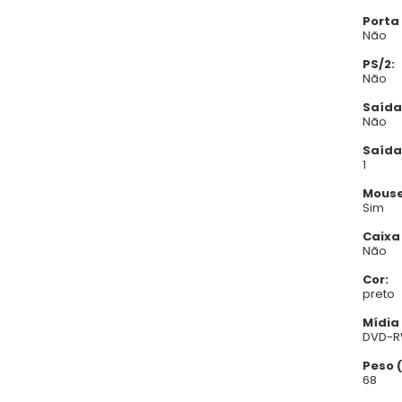
Porta 
Não
PS/2:
Não
Saída
Não
Saída
1
Mouse
Sim
Caixa
Não
Cor:
preto
Mídia
DVD-
Peso (
68