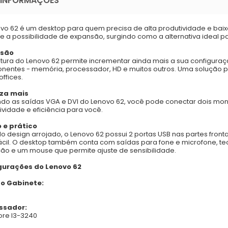
 INFORMAÇÕES
vo 62 é um desktop para quem precisa de alta produtividade e bai
e a possibilidade de expansão, surgindo como a alternativa ideal p
nsão
utura do Lenovo 62 permite incrementar ainda mais a sua configuraç
entes - memória, processador, HD e muitos outros. Uma solução pe
ffices.
za mais
ando as saídas VGA e DVI do Lenovo 62, você pode conectar dois mo
ividade e eficiência para você.
 e prático
o design arrojado, o Lenovo 62 possui 2 portas USB nas partes front
ácil. O desktop também conta com saídas para fone e microfone, 
ção e um mouse que permite ajuste de sensibilidade.
gurações do Lenovo 62
do Gabinete:
ssador:
Core I3-3240