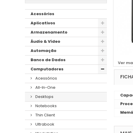
Acessórios
Aplicativos
Armazenamento
Áudio & Vídeo
Automação
Banco de Dados
Ver ma
Computadores
FICH
Acessórios
All-In-One
Capac
Desktops
Proce
Notebooks
Memó
Thin Client
Ultrabook