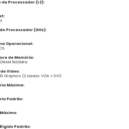
 de Processador (L2):
et:
61
 do Processador (GHz):
ma Operacional:
DOS
face de Memória:
SDRAM 1600MHz
 de Vídeo:
 HD Graphics (2 saidas: VGA + DVI)
ia Máxima:
ia Padrão:
 Máximo:
 Rígido Padrão: