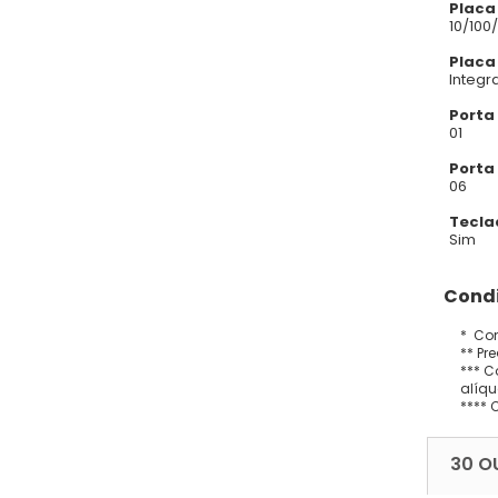
Placa
10/100
Placa
Integr
Porta 
01
Porta
06
Tecla
Sim
Condi
* Con
** Pr
*** C
alíqu
**** 
30 O