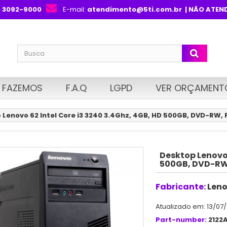
) 3092-9000
E-mail:
atendimento@5ti.com.br
| NÃO ATEN
 FAZEMOS
F.A.Q
LGPD
VER ORÇAMENT
 Lenovo 62 Intel Core i3 3240 3.4Ghz, 4GB, HD 500GB, DVD-RW,
Desktop Lenovo 
500GB, DVD-RW,
Fabricante:
Len
Atualizado em: 13/07
Part-number:
2122