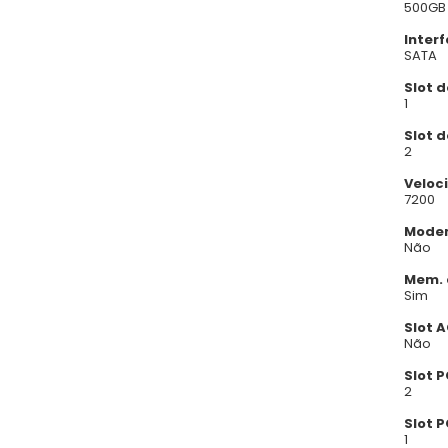
500GB
Interf
SATA
Slot d
1
Slot 
2
Veloci
7200
Mode
Não
Mem. 
Sim
Slot A
Não
Slot P
2
Slot P
1