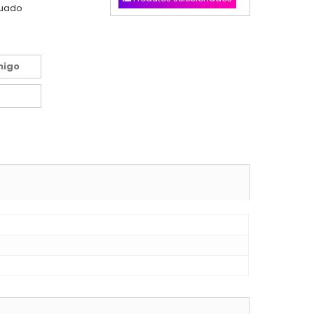
nuado
migo