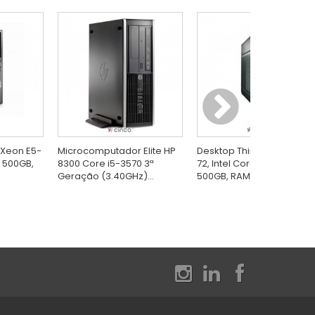
 Xeon E5-
Microcomputador Elite HP
Desktop ThinkCentre EDG
D 500GB,
8300 Core i5-3570 3ª
72, Intel Core i5-3470, HD
Geração (3.40GHz)...
500GB, RAM 4GB,...