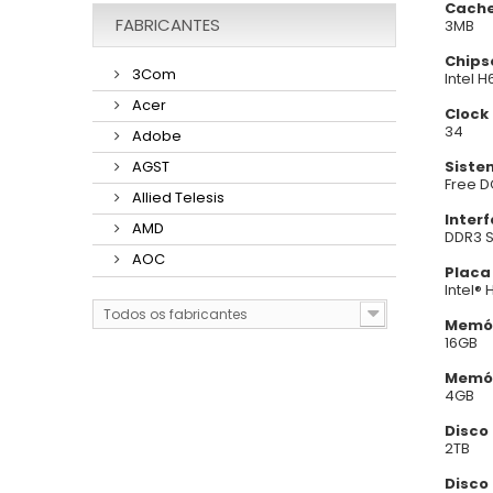
Cache
FABRICANTES
3MB
Chips
3Com
Intel H
Acer
Clock
34
Adobe
Siste
AGST
Free 
Allied Telesis
Inter
AMD
DDR3 
AOC
Placa
Intel®
Todos os fabricantes
Memór
16GB
Memór
4GB
Disco
2TB
Disco