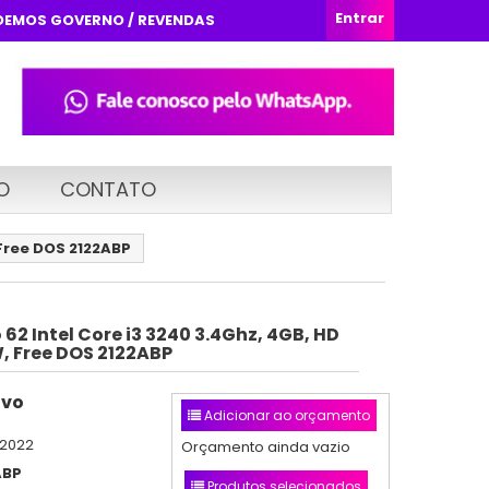
Entrar
DEMOS GOVERNO / REVENDAS
O
CONTATO
 Free DOS 2122ABP
62 Intel Core i3 3240 3.4Ghz, 4GB, HD
 Free DOS 2122ABP
ovo
Adicionar ao orçamento
/2022
Orçamento ainda vazio
ABP
Produtos selecionados