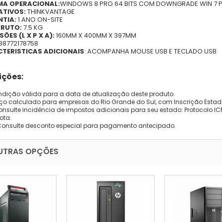
MA OPERACIONAL:
WINDOWS 8 PRO 64 BITS COM DOWNGRADE WIN 7 PR
ATIVOS:
THINKVANTAGE
TIA:
1 ANO ON-SITE
RUTO:
7.5 KG
ÕES (L X P X A):
160MM X 400MM X 397MM
888772178758
TERISTICAS ADICIONAIS
: ACOMPANHA MOUSE USB E TECLADO USB
ções:
dição válida para a data de atualização deste produto.
eço calculado para empresas do Rio Grande do Sul, com Inscrição Estad
onsulte incidência de impostos adicionais para seu estado: Protocolo ICMS
ota.
Consulte desconto especial para pagamento antecipado.
UTRAS OPÇÕES