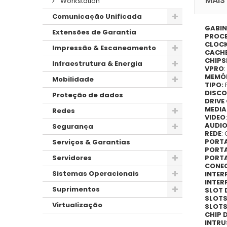
MAIS
Workstation
Comunicação Unificada
GABIN
Extensões de Garantia
PROC
CLOCK
Impressão & Escaneamento
CACH
CHIPS
Infraestrutura & Energia
VPRO
MEMÓ
Mobilidade
TIPO:
DISCO
Proteção de dados
DRIVE
MEDIA
Redes
VIDEO
AUDIO
Segurança
REDE
:
PORTA
Serviços & Garantias
PORTA
PORTA
Servidores
CONEC
Sistemas Operacionais
INTER
INTER
Suprimentos
SLOT 
SLOTS 
Virtualização
SLOTS 
CHIP 
INTRU