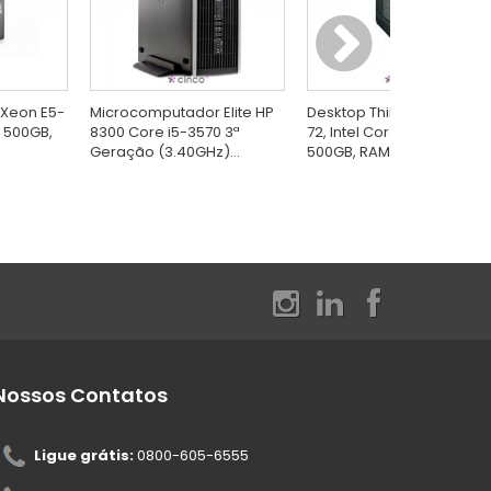
 Xeon E5-
Microcomputador Elite HP
Desktop ThinkCentre EDG
D 500GB,
8300 Core i5-3570 3ª
72, Intel Core i5-3470, HD
Geração (3.40GHz)...
500GB, RAM 4GB,...
Nossos Contatos
Ligue grátis:
0800-605-6555