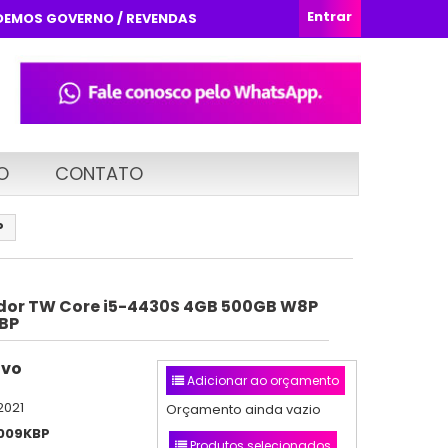
Entrar
DEMOS GOVERNO / REVENDAS
O
CONTATO
P
or TW Core i5-4430S 4GB 500GB W8P
BP
ovo
Adicionar ao orçamento
2021
Orçamento ainda vazio
009KBP
Produtos selecionados