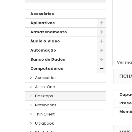
Acessórios
Aplicativos
Armazenamento
Áudio & Vídeo
Automação
Banco de Dados
Ver ma
Computadores
FICH
Acessórios
All-In-One
Capac
Desktops
Proce
Notebooks
Memó
Thin Client
Ultrabook