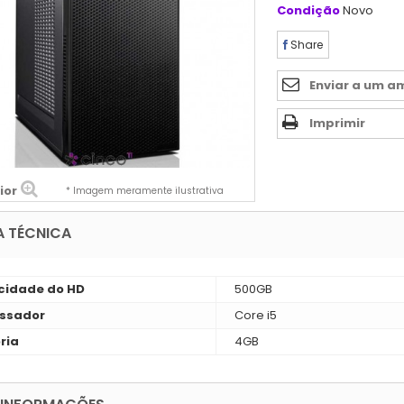
Condição
Novo
Share
Enviar a um a
Imprimir
ior
* Imagem meramente ilustrativa
A TÉCNICA
idade do HD
500GB
ssador
Core i5
ria
4GB