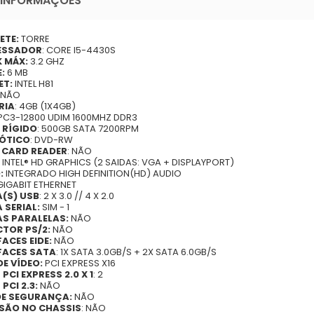
 INFORMAÇÕES
ETE:
TORRE
ESSADOR
: CORE I5-4430S
 MÁX:
3.2 GHZ
E:
6 MB
ET:
INTEL H81
: NÃO
RIA
: 4GB (1X4GB)
PC3-12800 UDIM 1600MHZ DDR3
 RÍGIDO
: 500GB SATA 7200RPM
 ÓTICO
: DVD-RW
 CARD READER
: NÃO
: INTEL® HD GRAPHICS (2 SAIDAS: VGA + DISPLAYPORT)
:
INTEGRADO HIGH DEFINITION(HD) AUDIO
 GIGABIT ETHERNET
(S) USB
: 2 X 3.0 // 4 X 2.0
 SERIAL:
SIM - 1
S PARALELAS:
NÃO
TOR PS/2:
NÃO
FACES EIDE:
NÃO
FACES SATA
: 1X SATA 3.0GB/S + 2X SATA 6.0GB/S
DE VÍDEO:
PCI EXPRESS X16
PCI EXPRESS 2.0 X 1
: 2
PCI 2.3:
NÃO
DE SEGURANÇA:
NÃO
SÃO NO CHASSIS
: NÃO