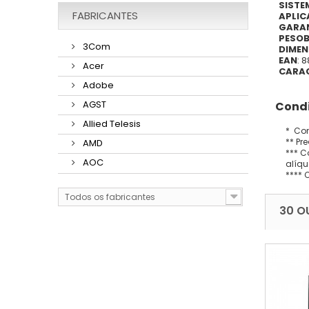
SISTE
FABRICANTES
APLIC
GARAN
PESOB
3Com
DIMENS
EAN
: 
Acer
CARAC
Adobe
AGST
Condi
Allied Telesis
* Con
** Pr
AMD
*** C
AOC
alíqu
**** 
Todos os fabricantes
30 O