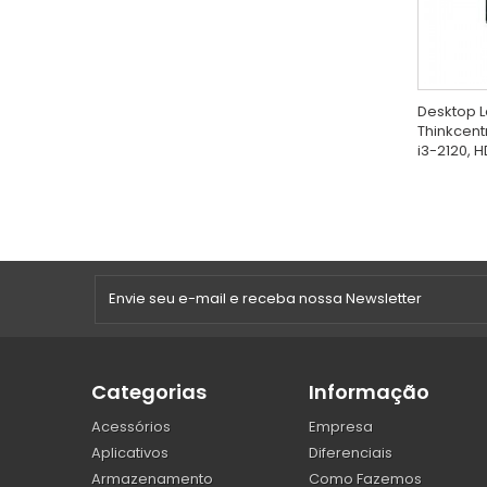
Desktop 
Thinkcent
i3-2120, H
Categorias
Informação
Acessórios
Empresa
Aplicativos
Diferenciais
Armazenamento
Como Fazemos