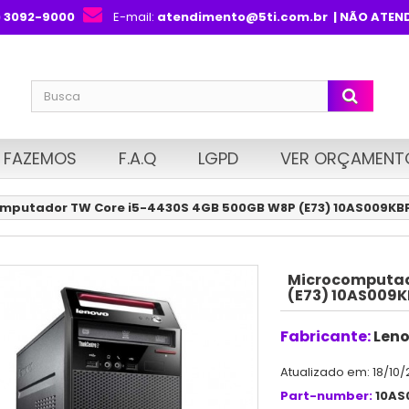
) 3092-9000
E-mail:
atendimento@5ti.com.br
| NÃO ATEN
 FAZEMOS
F.A.Q
LGPD
VER ORÇAMENT
mputador TW Core i5-4430S 4GB 500GB W8P (E73) 10AS009KB
Microcomputad
(E73) 10AS009K
Fabricante:
Len
Atualizado em: 18/10/
Part-number:
10AS