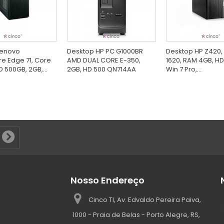
Lenovo
Desktop HP PC G1000BR
Desktop HP Z420,
re Edge 71, Core
AMD DUAL CORE E-350,
1620, RAM 4GB, H
D 500GB, 2GB,...
2GB, HD 500 QN714AA
Win 7 Pro,...
Nosso Endereço
Cinco TI, Av. Edvaldo Pereira Paiva,
1000 - Praia de Belas - Porto Alegre, RS,