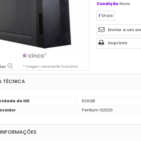
Condição
Novo
Share
Enviar a um a
Imprimir
ior
* Imagem meramente ilustrativa
A TÉCNICA
idade do HD
500GB
ssador
Pentium G2020
 INFORMAÇÕES