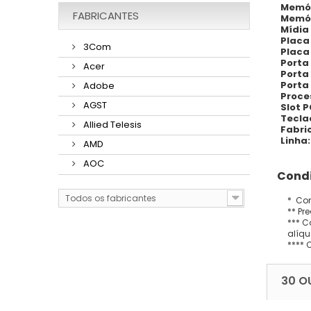
Memó
FABRICANTES
Memór
Mídia
Placa
3Com
Placa
Porta 
Acer
Porta 
Porta
Adobe
Proce
AGST
Slot P
Tecla
Allied Telesis
Fabri
Linha:
AMD
AOC
Condi
Todos os fabricantes
* Con
** Pr
*** C
alíqu
**** 
30 O