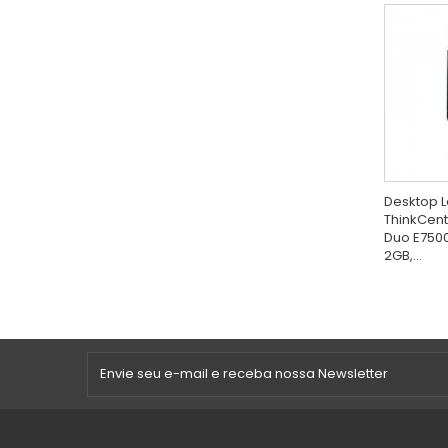
Desktop 
ThinkCent
Duo E7500
2GB,...