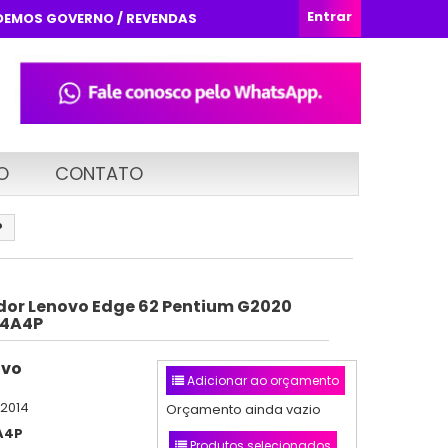
Entrar
DEMOS GOVERNO / REVENDAS
O
CONTATO
P
or Lenovo Edge 62 Pentium G2020
24A4P
ovo
Adicionar ao orçamento
/2014
Orçamento ainda vazio
A4P
Produtos selecionados