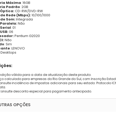
ria Máxima
: 16GB
ia Padrão
: 2GB
 Óptica:
CD-RW/DVD-RW
 de Rede (Mbps):
10/100/1000
 de Som:
Integrada
Paralela:
Não
Serial
: 01
 USB:
06
ssador:
Pentium G2020
CI:
Não
do
: Sim
cante
: LENOVO
Desktops
ções:
dição válida para a data de atualização deste produto.
eço calculado para empresas do Rio Grande do Sul, com Inscrição Estad
onsulte incidência de impostos adicionais para seu estado: Protocolo ICMS
ota.
Consulte desconto especial para pagamento antecipado.
UTRAS OPÇÕES