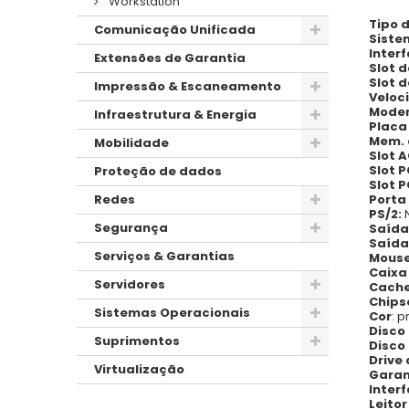
Workstation
Tipo 
Comunicação Unificada
Siste
Inter
Extensões de Garantia
Slot 
Slot 
Impressão & Escaneamento
Veloci
Mode
Infraestrutura & Energia
Placa
Mem. 
Mobilidade
Slot A
Slot P
Proteção de dados
Slot P
Porta 
Redes
PS/2:
Segurança
Saída
Saída
Serviços & Garantias
Mouse
Caixa
Servidores
Cache
Chips
Sistemas Operacionais
Cor
: 
Disco
Suprimentos
Disco
Drive
Virtualização
Garan
Inter
Leito