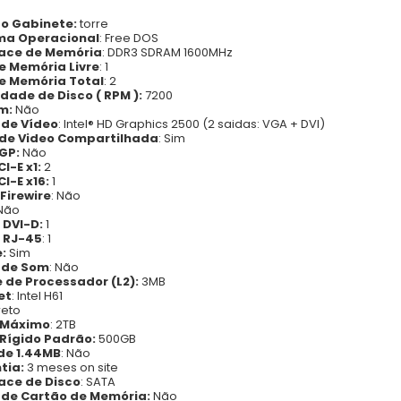
do Gabinete:
torre
ma Operacional
: Free DOS
face de Memória
: DDR3 SDRAM 1600MHz
de Memória Livre
: 1
de Memória Total
: 2
dade de Disco ( RPM ):
7200
m:
Não
 de Vídeo
: Intel® HD Graphics 2500 (2 saidas: VGA + DVI)
de Video Compartilhada
: Sim
GP:
Não
CI-E x1:
2
CI-E x16:
1
Firewire
: Não
Não
 DVI-D:
1
 RJ-45
: 1
:
Sim
 de Som
: Não
 de Processador (L2):
3MB
et
: Intel H61
preto
 Máximo
: 2TB
 Rígido Padrão:
500GB
 de 1.44MB
: Não
tia:
3 meses on site
face de Disco
: SATA
r de Cartão de Memória:
Não