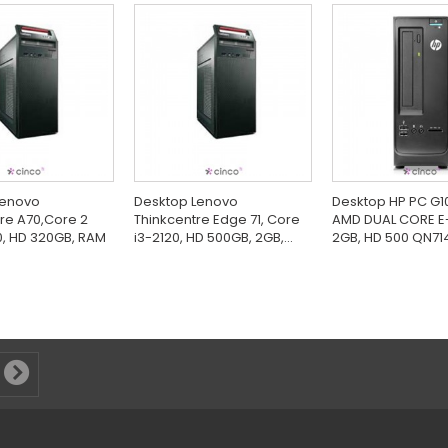
Lenovo
Desktop Lenovo
Desktop HP PC G1
re A70,Core 2
Thinkcentre Edge 71, Core
AMD DUAL CORE E
, HD 320GB, RAM
i3-2120, HD 500GB, 2GB,...
2GB, HD 500 QN7