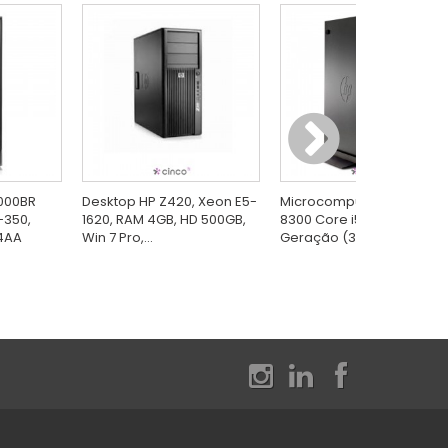
000BR
Desktop HP Z420, Xeon E5-
Microcomputador Elite HP
-350,
1620, RAM 4GB, HD 500GB,
8300 Core i5-3570 3ª
14AA
Win 7 Pro,...
Geração (3.40GHz)...