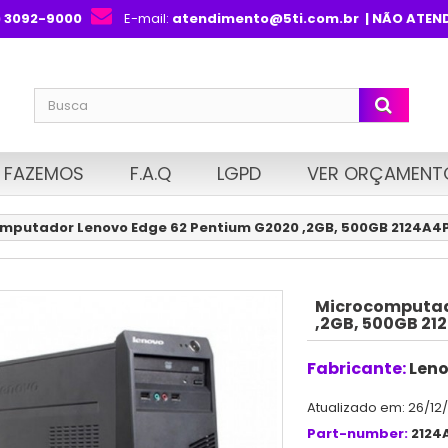
) 3092-9000
E-mail:
atendimento@5ti.com.br
| NÃO ATEN
 FAZEMOS
F.A.Q
LGPD
VER ORÇAMENT
mputador Lenovo Edge 62 Pentium G2020 ,2GB, 500GB 2124A4
Microcomputad
,2GB, 500GB 21
Fabricante:
Len
Atualizado em: 26/12
Part-number:
2124