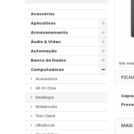
Acessórios
Aplicativos
Armazenamento
Áudio & Vídeo
Automação
Banco de Dados
Ver ma
Computadores
FICH
Acessórios
All-In-One
Capac
Desktops
Proce
Notebooks
Thin Client
MAIS
Ultrabook