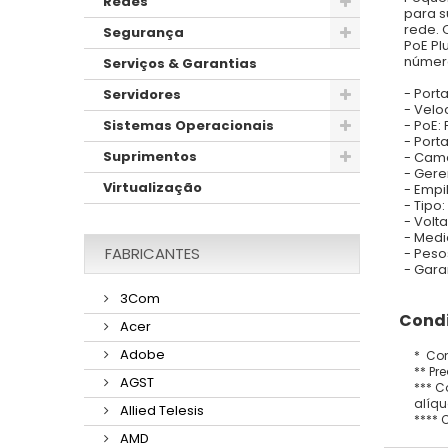
Redes
para s
rede. 
Segurança
PoE Pl
númer
Serviços & Garantias
- Port
Servidores
- Velo
- PoE:
Sistemas Operacionais
- Port
Suprimentos
- Cama
- Gere
Virtualização
- Empi
- Tipo
- Volt
- Medi
FABRICANTES
- Pesos
- Gara
3Com
Condi
Acer
Adobe
* Con
** Pr
AGST
*** C
alíqu
Allied Telesis
**** 
AMD