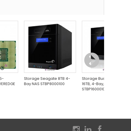
5-
Storage Seagate 8TB 4-
Storage Business Seagat
OWEREDGE
Bay NAS STBP8000100
16TB, 4-Bay, NAS,
STBP16000100