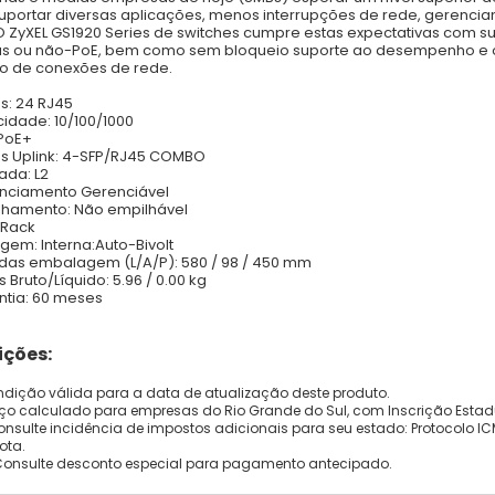
uportar diversas aplicações, menos interrupções de rede, gerenci
O ZyXEL GS1920 Series de switches cumpre estas expectativas com su
us ou não-PoE, bem como sem bloqueio suporte ao desempenho e or
o de conexões de rede.
as: 24 RJ45
cidade: 10/100/1000
 PoE+
as Uplink: 4-SFP/RJ45 COMBO
da: L2
nciamento Gerenciável
lhamento: Não empilhável
: Rack
agem: Interna:Auto-Bivolt
das embalagem (L/A/P): 580 / 98 / 450 mm
 Bruto/Líquido: 5.96 / 0.00 kg
ntia: 60 meses
ções:
dição válida para a data de atualização deste produto.
eço calculado para empresas do Rio Grande do Sul, com Inscrição Estad
onsulte incidência de impostos adicionais para seu estado: Protocolo ICMS
ota.
Consulte desconto especial para pagamento antecipado.