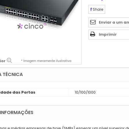
Share
Enviar a um a
Imprimir
ior
* Imagem meramente ilustrativa
A TÉCNICA
idade das Portas
10/100/1000
 INFORMAÇÕES
as e médias empresas de hoje (SMBs) esperar um nível superior d