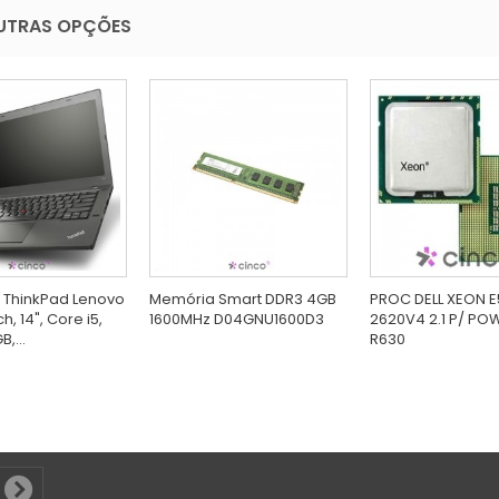
UTRAS OPÇÕES
 ThinkPad Lenovo
Memória Smart DDR3 4GB
PROC DELL XEON E
, 14", Core i5,
1600MHz D04GNU1600D3
2620V4 2.1 P/ P
,...
R630