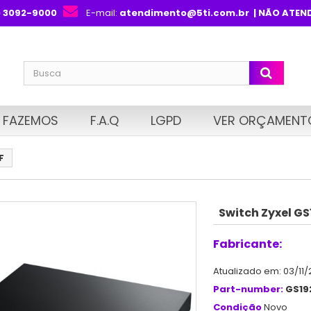
) 3092-9000
E-mail:
atendimento@5ti.com.br
| NÃO ATEN
 FAZEMOS
F.A.Q
LGPD
VER ORÇAMENT
F
Switch Zyxel G
Fabricante:
Atualizado em: 03/11/
Part-number:
GS19
Condição
Novo