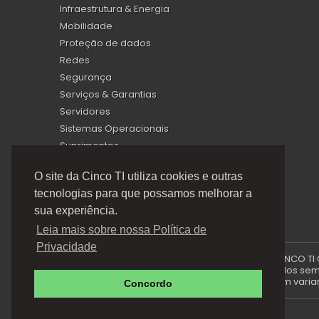
Infraestrutura & Energia
Mobilidade
Proteção de dados
Redes
Segurança
Serviços & Garantias
Servidores
Sistemas Operacionais
Suprimentos
Virtualização
O site da Cinco TI utiliza cookies e outras
tecnologias para que possamos melhorar a
sua experiência.
Leia mais sobre nossa Política de
Privacidade
A Cinco TI (5TI) é uma marca registrada de CINCO TI
via e-mails promocionais podem ser alterados sem p
produto e podem variar 
Concordo