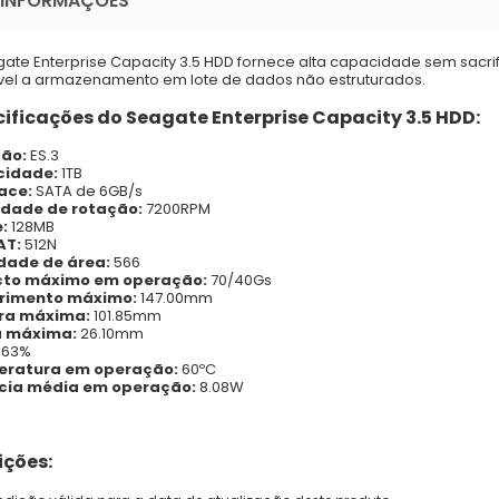
 INFORMAÇÕES
ate Enterprise Capacity 3.5 HDD fornece alta capacidade sem sacr
vel a armazenamento em lote de dados não estruturados.
ificações do Seagate Enterprise Capacity 3.5 HDD:
ão:
ES.3
idade:
1TB
ace:
SATA de 6GB/s
idade de rotação:
7200RPM
:
128MB
AT:
512N
dade de área:
566
to máximo em operação:
70/40Gs
imento máximo:
147.00mm
ra máxima:
101.85mm
a máxima:
26.10mm
.63%
ratura em operação:
60ºC
cia média em operação:
8.08W
ções: