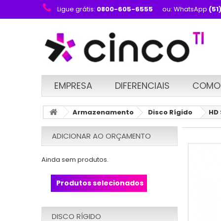
Ligue grátis:
0800-605-6555
ou: WhatsApp
(51
EMPRESA
DIFERENCIAIS
COMO
Armazenamento
Disco Rígido
HD 
ADICIONAR AO ORÇAMENTO
Ainda sem produtos.
Produtos selecionados
DISCO RÍGIDO