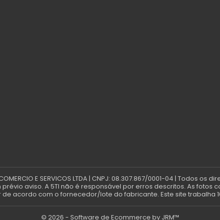
 COMERCIO E SERVICOS LTDA | CNPJ: 08.307.867/0001-04 | Todos os dir
révio aviso. A 5TI não é responsável por erros descritos. As fotos 
de acordo com o fornecedor/lote do fabricante. Este site trabalha 1
© 2026 - Software de Ecommerce by JRM™