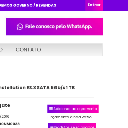
Entrar
DEMOS GOVERNO / REVENDAS
O
CONTATO
tellation ES.3 SATA 6Gb/s 1 TB
gate
Adicionar ao orçamento
/2016
Orçamento ainda vazio
00NM0033
Produtos selecionados