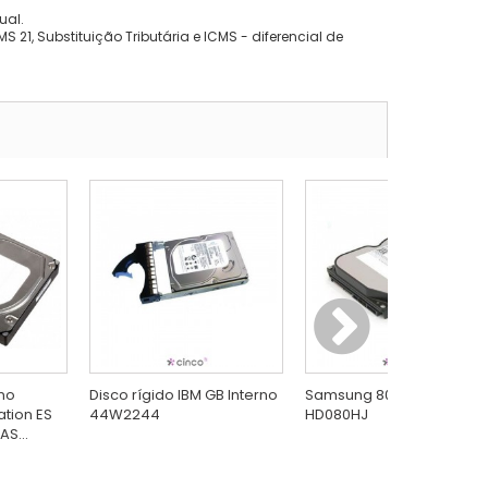
ual.
 21, Substituição Tributária e ICMS - diferencial de
rno
Disco rígido IBM GB Interno
Samsung 80 GB Interno
ation ES
44W2244
HD080HJ
S...