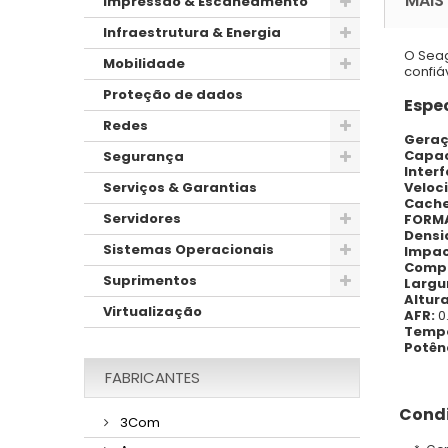
MAIS
Impressão & Escaneamento
Infraestrutura & Energia
O Seag
Mobilidade
confiá
Proteção de dados
Espec
Redes
Geraç
Capac
Segurança
Interf
Veloc
Serviços & Garantias
Cache
Servidores
FORM
Densi
Sistemas Operacionais
Impac
Compr
Suprimentos
Largu
Altur
Virtualização
AFR:
0
Tempe
Potên
FABRICANTES
Condi
3Com