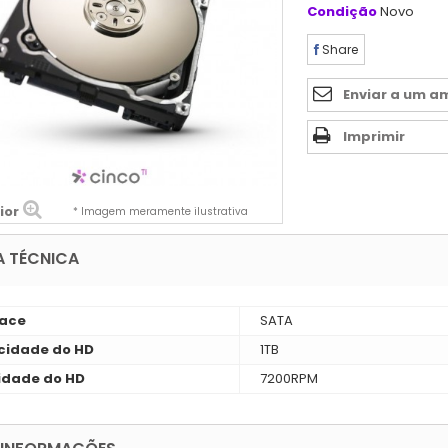
Condição
Novo
Share
Enviar a um a
Imprimir
ior
* Imagem meramente ilustrativa
A TÉCNICA
face
SATA
idade do HD
1TB
idade do HD
7200RPM