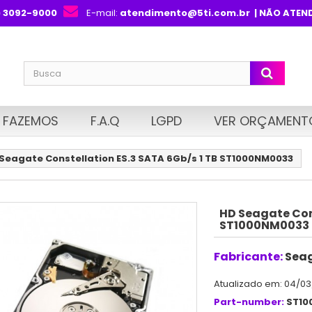
) 3092-9000
E-mail:
atendimento@5ti.com.br
| NÃO ATEN
 FAZEMOS
F.A.Q
LGPD
VER ORÇAMENT
Seagate Constellation ES.3 SATA 6Gb/s 1 TB ST1000NM0033
HD Seagate Cons
ST1000NM0033
Fabricante:
Sea
Atualizado em: 04/03
Part-number:
ST10