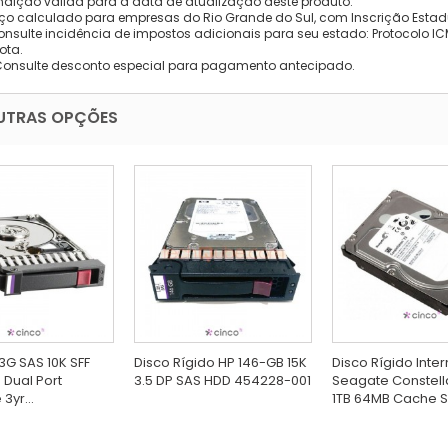
dição válida para a data de atualização deste produto.
eço calculado para empresas do Rio Grande do Sul, com Inscrição Estad
onsulte incidência de impostos adicionais para seu estado: Protocolo ICMS
ota.
Consulte desconto especial para pagamento antecipado.
UTRAS OPÇÕES
3G SAS 10K SFF
Disco Rígido HP 146-GB 15K
Disco Rígido Inte
 Dual Port
3.5 DP SAS HDD 454228-001
Seagate Constell
3yr...
1TB 64MB Cache SA