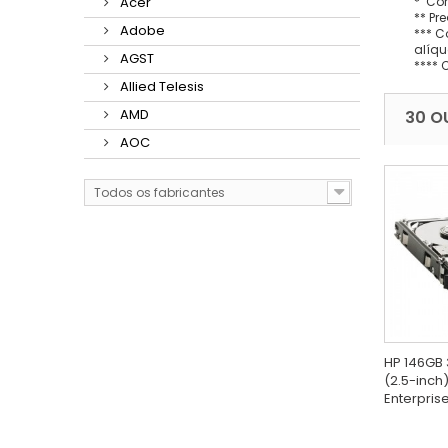
* Con
Acer
** Pr
Adobe
*** C
alíqu
AGST
**** 
Allied Telesis
AMD
30 O
AOC
Todos os fabricantes
HP 146GB 
(2.5-inch)
Enterprise 