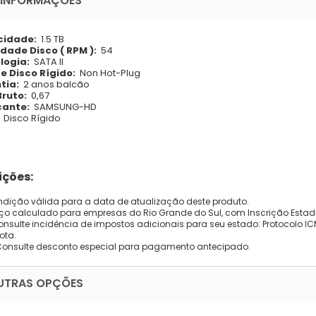
 INFORMAÇÕES
idade:
1.5 TB
dade Disco ( RPM ):
54
logia:
SATA II
e Disco Rígido:
Non Hot-Plug
tia:
2 anos balcão
Bruto:
0,67
cante:
SAMSUNG-HD
Disco Rígido
ções:
dição válida para a data de atualização deste produto.
eço calculado para empresas do Rio Grande do Sul, com Inscrição Estad
onsulte incidência de impostos adicionais para seu estado: Protocolo ICMS
ota.
Consulte desconto especial para pagamento antecipado.
UTRAS OPÇÕES