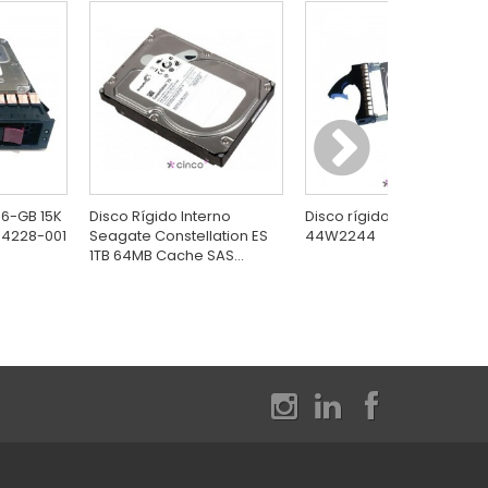
46-GB 15K
Disco Rígido Interno
Disco rígido IBM GB Intern
54228-001
Seagate Constellation ES
44W2244
1TB 64MB Cache SAS...