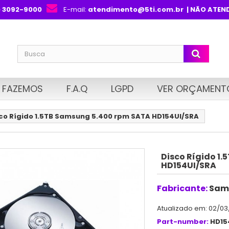
) 3092-9000
E-mail:
atendimento@5ti.com.br
| NÃO ATEN
 FAZEMOS
F.A.Q
LGPD
VER ORÇAMENT
co Rígido 1.5TB Samsung 5.400 rpm SATA HD154UI/SRA
Disco Rígido 1
HD154UI/SRA
Fabricante:
Sam
Atualizado em: 02/03
Part-number:
HD15