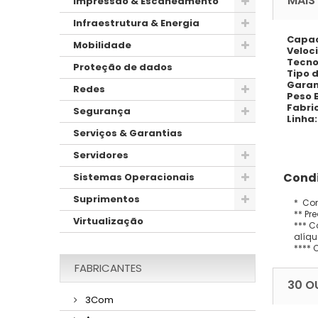
MAIS
Impressão & Escaneamento
Infraestrutura & Energia
Capac
Mobilidade
Veloci
Tecno
Proteção de dados
Tipo d
Garan
Redes
Peso 
Fabri
Segurança
Linha:
Serviços & Garantias
Servidores
Condi
Sistemas Operacionais
Suprimentos
* Con
** Pr
Virtualização
*** C
alíqu
**** 
FABRICANTES
30 O
3Com