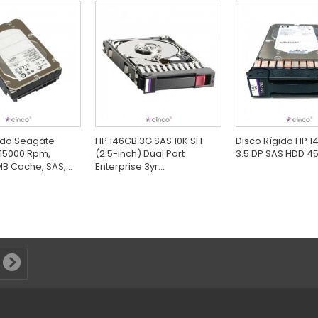
ido Seagate
HP 146GB 3G SAS 10K SFF
Disco Rígido HP 1
15000 Rpm,
(2.5-inch) Dual Port
3.5 DP SAS HDD 4
B Cache, SAS,...
Enterprise 3yr...