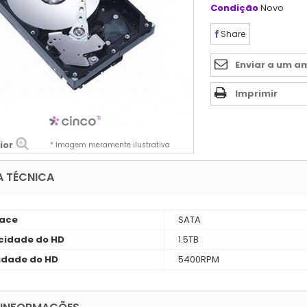
Condição
Novo
Share
Enviar a um a
Imprimir
ior
* Imagem meramente ilustrativa
A TÉCNICA
face
SATA
idade do HD
1.5TB
idade do HD
5400RPM