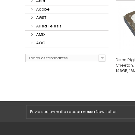
Acer
Adobe
AGST
Allied Telesis
AMD
AOC
Todos os fabricantes
Disco Ríg
Cheetah, 
146GB, 16M