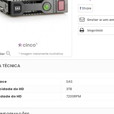
Share
Enviar a um a
Imprimir
ior
* Imagem meramente ilustrativa
A TÉCNICA
face
SAS
idade do HD
3TB
idade do HD
7200RPM