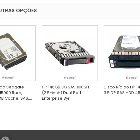
UTRAS OPÇÕES
ido Seagate
HP 146GB 3G SAS 10K SFF
Disco Rígido HP 1
15000 Rpm,
(2.5-inch) Dual Port
3.5 DP SAS HDD 4
B Cache, SAS,...
Enterprise 3yr...