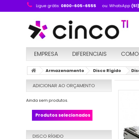
Ligue grátis:
0800-605-6555
ou: WhatsApp
(51
EMPRESA
DIFERENCIAIS
COMO
Armazenamento
Disco Rígido
Dis
ADICIONAR AO ORÇAMENTO
Ainda sem produtos.
Produtos selecionados
DISCO RÍGIDO