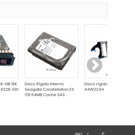
46-GB 15K
Disco Rígido Interno
Disco rígido IBM GB Intern
54228-001
Seagate Constellation ES
44W2244
1TB 64MB Cache SAS...