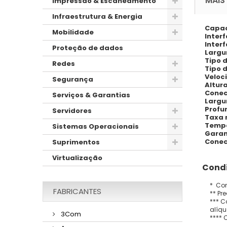
MAIS
Impressão & Escaneamento
Infraestrutura & Energia
Capac
Mobilidade
Inter
Inter
Proteção de dados
Largu
Tipo 
Redes
Tipo 
Veloc
Segurança
Altura
Conec
Serviços & Garantias
Largu
Profu
Servidores
Taxa 
Tempo
Sistemas Operacionais
Garan
Conec
Suprimentos
Virtualização
Condi
* Con
FABRICANTES
** Pr
*** C
alíqu
3Com
**** 