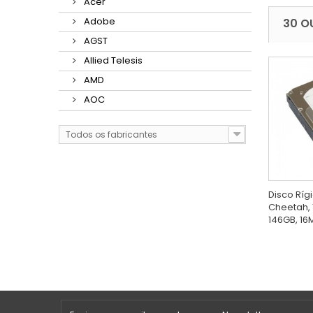
Acer
Adobe
30 O
AGST
Allied Telesis
AMD
AOC
Todos os fabricantes
Disco Ríg
Cheetah, 
146GB, 16M