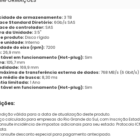
 INFORMAÇÕES
idade de armazenamento:
3 TB
face Standard Diretório:
6Gb/s SAS
face do controlador:
SAS
ra da Unidade:
3.5"
de produto:
Disco rígido
de unidade:
Interno
idade do eixo (rpm):
7200
:
26,9 mm
tável em funcionamento (Hot-plug):
Sim
ra:
105,7 mm
ndidade:
169,9 mm
máxima de transferência externa de dados:
768 MB/s (6 Gbit/s)
 médio de busca:
8,30 ms
tia limitada:
1 Ano
tável em funcionamento (Hot-plug):
Sim
ções:
dição válida para a data de atualização deste produto.
eço calculado para empresas do Rio Grande do Sul, com Inscrição Estad
onsulte incidência de impostos adicionais para seu estado: Protocolo ICMS
ota.
Consulte desconto especial para pagamento antecipado.