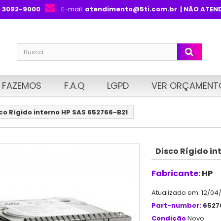
) 3092-9000
E-mail:
atendimento@5ti.com.br
| NÃO ATEN
 FAZEMOS
F.A.Q
LGPD
VER ORÇAMENT
co Rígido interno HP SAS 652766-B21
Disco Rígido in
Fabricante:
HP
Atualizado em: 12/04
Part-number:
6527
Condição
Novo