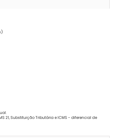
s)
ual.
 21, Substituição Tributária e ICMS - diferencial de