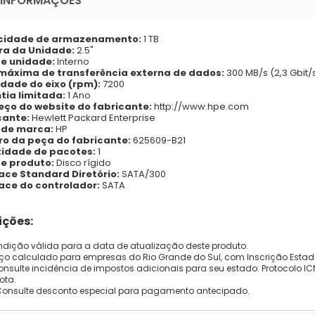
 INFORMAÇÕES
idade de armazenamento:
1 TB
ra da Unidade:
2.5"
de unidade:
Interno
máxima de transferência externa de dados:
300 MB/s (2,3 Gbit/
idade do eixo (rpm):
7200
tia limitada:
1 Ano
eço do website do fabricante:
http://www.hpe.com
cante:
Hewlett Packard Enterprise
de marca:
HP
o da peça do fabricante:
625609-B21
idade de pacotes:
1
de produto:
Disco rígido
face Standard Diretório:
SATA/300
face do controlador:
SATA
ções:
dição válida para a data de atualização deste produto.
eço calculado para empresas do Rio Grande do Sul, com Inscrição Estad
onsulte incidência de impostos adicionais para seu estado: Protocolo ICMS
ota.
Consulte desconto especial para pagamento antecipado.