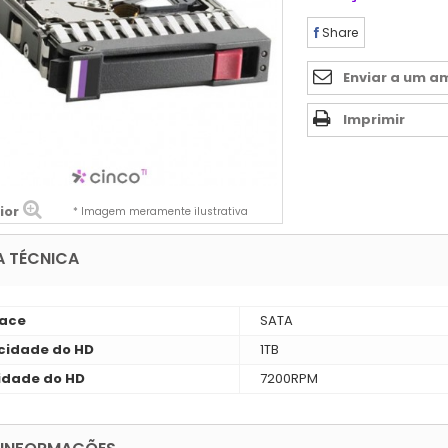
Share
Enviar a um a
Imprimir
ior
* Imagem meramente ilustrativa
A TÉCNICA
face
SATA
idade do HD
1TB
idade do HD
7200RPM