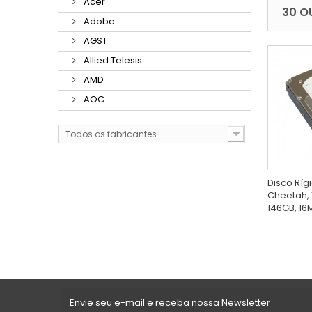
Acer
30 O
Adobe
AGST
Allied Telesis
AMD
AOC
Todos os fabricantes
Disco Ríg
Cheetah, 
146GB, 16M