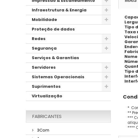
MAIS
Impressão & Escaneamento
Infraestrutura & Energia
Capac
Mobilidade
Largu
Tipo 
Proteção de dados
Taxa 
Veloc
Redes
Garan
Ender
Segurança
Fabri
Nome 
Serviços & Garantias
Númer
Quant
Servidores
Tipo 
Inter
Sistemas Operacionais
Inter
Suprimentos
Virtualização
Condi
* Con
** Pr
FABRICANTES
*** C
alíqu
**** 
3Com