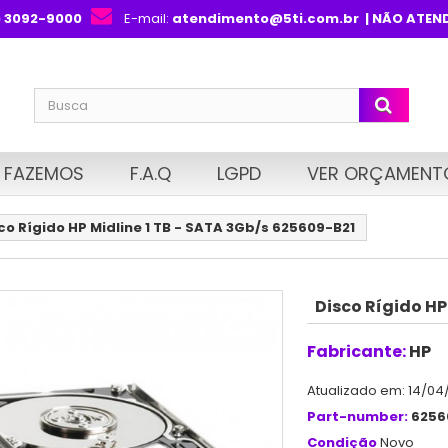
) 3092-9000
E-mail:
atendimento@5ti.com.br
| NÃO ATEN
 FAZEMOS
F.A.Q
LGPD
VER ORÇAMENT
co Rígido HP Midline 1 TB - SATA 3Gb/s 625609-B21
Disco Rígido HP
Fabricante:
HP
Atualizado em: 14/04
Part-number:
6256
Condição
Novo