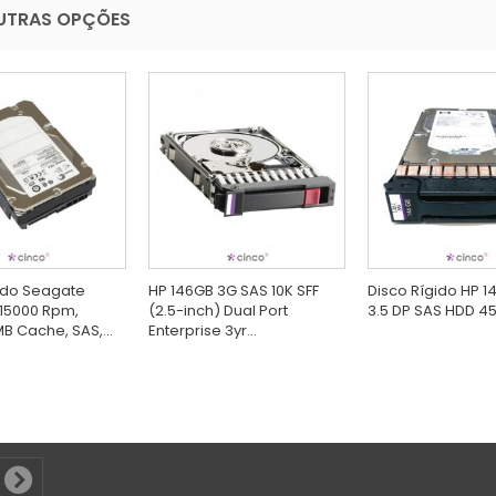
UTRAS OPÇÕES
ido Seagate
HP 146GB 3G SAS 10K SFF
Disco Rígido HP 1
15000 Rpm,
(2.5-inch) Dual Port
3.5 DP SAS HDD 4
B Cache, SAS,...
Enterprise 3yr...