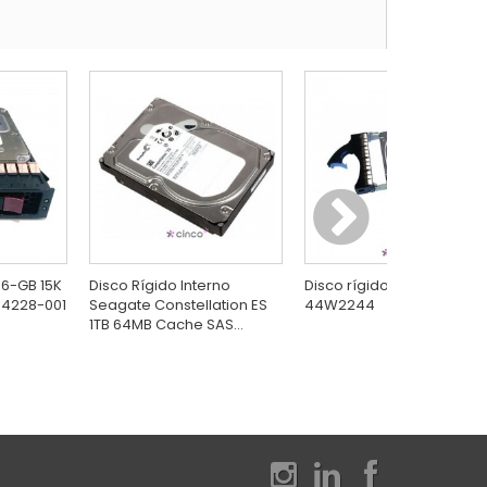
46-GB 15K
Disco Rígido Interno
Disco rígido IBM GB Intern
54228-001
Seagate Constellation ES
44W2244
1TB 64MB Cache SAS...