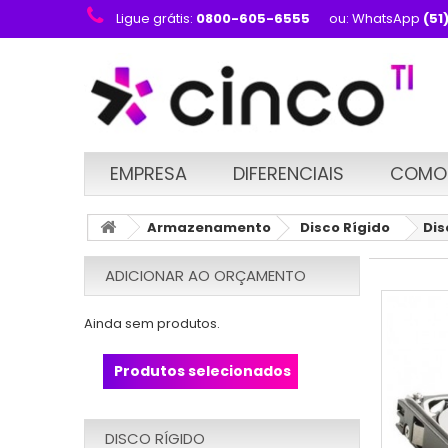
Ligue grátis:
0800-605-6555
ou: WhatsApp
(51
EMPRESA
DIFERENCIAIS
COMO
Armazenamento
Disco Rígido
Dis
ADICIONAR AO ORÇAMENTO
Ainda sem produtos.
Produtos selecionados
DISCO RÍGIDO