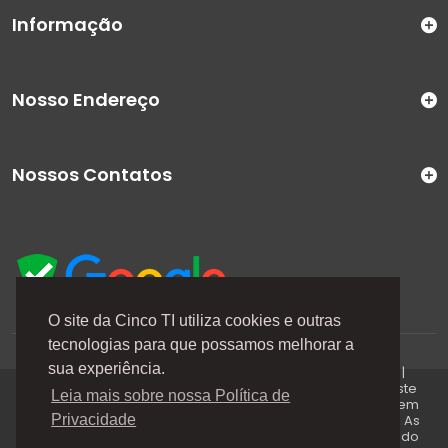
Informação
Nosso Endereço
Nossos Contatos
O site da Cinco TI utiliza cookies e outras
tecnologias para que possamos melhorar a
A Cinco TI (5TI) é uma marca registrada de CINCO TI
sua experiência.
COMERCIO E SERVICOS LTDA | CNPJ: 08.307.867/0001-04 |
Todos os direitos reservados. Os preços anunciados neste
Leia mais sobre nossa Política de
site ou via e-mails promocionais podem ser alterados sem
prévio aviso. A 5TI não é responsável por erros descritos. As
Privacidade
fotos contidas nessa página são meramente ilustrativas do