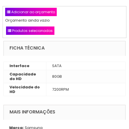
Adicionar ao orçamento
Orçamento ainda vazio
Produtos selecionados
FICHA TÉCNICA
Interface
SATA
Capacidade
80GB
do HD
Velocidade do
7200RPM
HD
MAIS INFORMAÇÕES
Marca:
Samsung