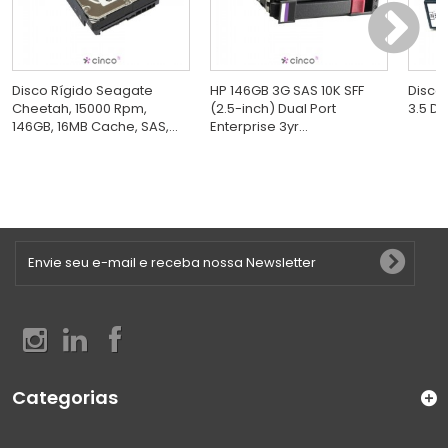
Disco Rígido Seagate
HP 146GB 3G SAS 10K SFF
Disco 
Cheetah, 15000 Rpm,
(2.5-inch) Dual Port
3.5 D
146GB, 16MB Cache, SAS,...
Enterprise 3yr...
Categorias