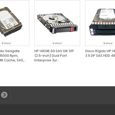
ido Seagate
HP 146GB 3G SAS 10K SFF
Disco Rígido HP 1
15000 Rpm,
(2.5-inch) Dual Port
3.5 DP SAS HDD 4
B Cache, SAS,...
Enterprise 3yr...