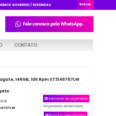
Entrar
DEMOS GOVERNO / REVENDAS
O
CONTATO
eagate, 146GB, 10K Rpm ST3146707LW
gate
Adicionar ao orçamento
/2016
Orçamento ainda vazio
46707LW
Produtos selecionados