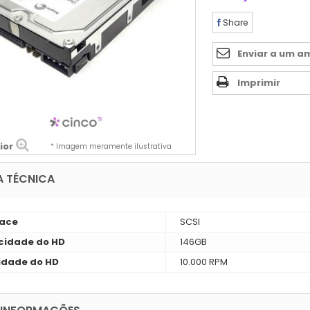
Share
Enviar a um a
Imprimir
ior
* Imagem meramente ilustrativa
A TÉCNICA
face
SCSI
idade do HD
146GB
idade do HD
10.000 RPM