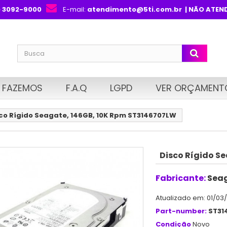
) 3092-9000
E-mail:
atendimento@5ti.com.br
| NÃO ATEN
 FAZEMOS
F.A.Q
LGPD
VER ORÇAMENT
co Rígido Seagate, 146GB, 10K Rpm ST3146707LW
Disco Rígido S
Fabricante:
Sea
Atualizado em: 01/03
Part-number:
ST31
Condição
Novo