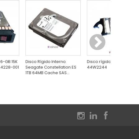
46-GB 15K
Disco Rígido Interno
Disco rígido IBM GB Intern
54228-001
Seagate Constellation ES
44W2244
1TB 64MB Cache SAS...