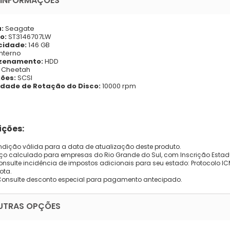
 INFORMAÇÕES
a:
Seagate
o:
ST3146707LW
cidade:
146 GB
Interno
zenamento:
HDD
:
Cheetah
ões:
SCSI
idade de Rotação do Disco:
10000 rpm
ções:
dição válida para a data de atualização deste produto.
eço calculado para empresas do Rio Grande do Sul, com Inscrição Estad
onsulte incidência de impostos adicionais para seu estado: Protocolo ICMS
ota.
Consulte desconto especial para pagamento antecipado.
UTRAS OPÇÕES