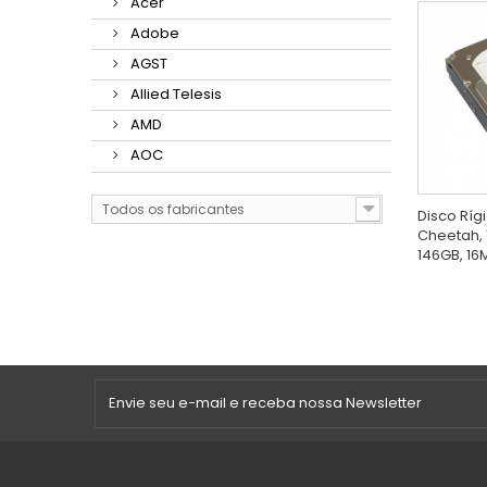
Acer
Adobe
AGST
Allied Telesis
AMD
AOC
Todos os fabricantes
Disco Ríg
Cheetah, 
146GB, 16M