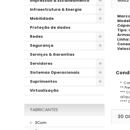
MAIS
Impressão & Escaneamento
Infraestrutura & Energia
Marc
Mobilidade
Model
Capa
Proteção de dados
Tipo:
Arma
Redes
Linha
Conex
Segurança
Veloc
Serviços & Garantias
Servidores
Condi
Sistemas Operacionais
Suprimentos
* Con
** Pr
Virtualização
*** C
alíqu
**** 
FABRICANTES
30 O
3Com