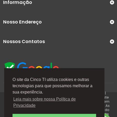
Informação
Nosso Endereço
Nossos Contatos
O site da Cinco TI utiliza cookies e outras
tecnologias para que possamos melhorar a
A Cinco TI (5TI) é uma marca registrada de CINCO TI
sua experiência.
COMERCIO E SERVICOS LTDA | CNPJ: 08.307.867/0001-04 |
Todos os direitos reservados. Os preços anunciados neste
Leia mais sobre nossa Política de
site ou via e-mails promocionais podem ser alterados sem
prévio aviso. A 5TI não é responsável por erros descritos. As
Privacidade
fotos contidas nessa página são meramente ilustrativas do
produto e podem variar de acordo com o fornecedor/lote