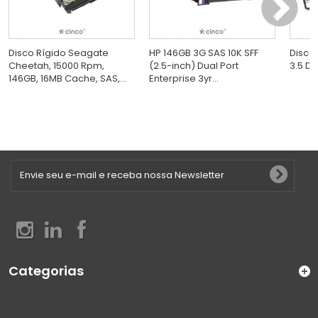
Disco Rígido Seagate
HP 146GB 3G SAS 10K SFF
Disco 
Cheetah, 15000 Rpm,
(2.5-inch) Dual Port
3.5 D
146GB, 16MB Cache, SAS,...
Enterprise 3yr...
Categorias