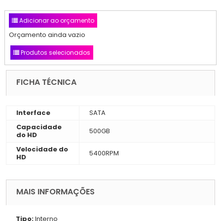
Adicionar ao orçamento
Orçamento ainda vazio
Produtos selecionados
FICHA TÉCNICA
Interface
SATA
Capacidade
500GB
do HD
Velocidade do
5400RPM
HD
MAIS INFORMAÇÕES
Tipo:
Interno