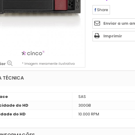
Share
Enviar a um a
Imprimir
ior
* Imagem meramente ilustrativa
A TÉCNICA
face
SAS
idade do HD
300GB
idade do HD
10.000 RPM