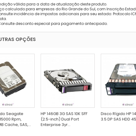
dição válida para a data de atualização deste produto.
eço calculado para empresas do Rio Grande do Sul, com Inscrição Estad
onsulte incidência de impostos adicionais para seu estado: Protocolo ICMS
ota.
Consulte desconto especial para pagamento antecipado.
UTRAS OPÇÕES
ido Seagate
HP 146GB 3G SAS 10K SFF
Disco Rígido HP 1
15000 Rpm,
(2.5-inch) Dual Port
3.5 DP SAS HDD 4
B Cache, SAS,...
Enterprise 3yr...