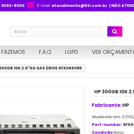
) 3092-9000
E-mail:
atendimento@5ti.com.br
| NÃO ATEN
 FAZEMOS
F.A.Q
LGPD
VER ORÇAMENT
300GB 10K 2.5"6G SAS DRIVE 9FK066085
HP 300GB 10K 2
Fabricante:
HP
Atualizado em: 07/03
Part-number:
9FK0
Condição
Novo