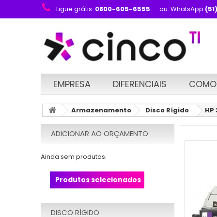
Ligue grátis:
0800-605-6555
ou: WhatsApp
(51
EMPRESA
DIFERENCIAIS
COMO
Armazenamento
Disco Rígido
HP 
ADICIONAR AO ORÇAMENTO
Ainda sem produtos.
Produtos selecionados
DISCO RÍGIDO