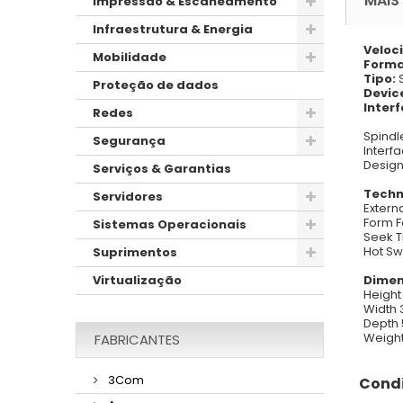
MAIS
Impressão & Escaneamento
Infraestrutura & Energia
Veloc
Mobilidade
Forma
Tipo:
S
Proteção de dados
Devic
Interf
Redes
Spindl
Segurança
Interfa
Design
Serviços & Garantias
Techn
Servidores
Extern
Form F
Sistemas Operacionais
Seek T
Hot Sw
Suprimentos
Dime
Virtualização
Height 
Width 3
Depth 5
Weight 
FABRICANTES
3Com
Condi