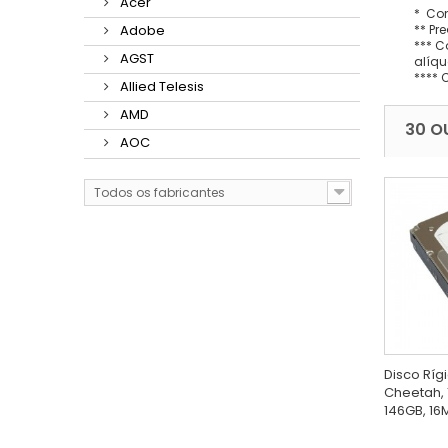
Acer
* Con
** Pr
Adobe
*** C
AGST
alíqu
**** 
Allied Telesis
AMD
30 O
AOC
Todos os fabricantes
Disco Ríg
Cheetah, 
146GB, 16M