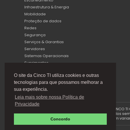
Escaneamento
Infraestrutura & Energia
Mobilidade
Proteção de dados
Redes
Segurança
Serviços & Garantias
Servidores
Sistemas Operacionais
Suprimentos
Virtualização
O site da Cinco TI utiliza cookies e outras
tecnologias para que possamos melhorar a
sua experiência.
Leia mais sobre nossa Política de
Privacidade
A Cinco TI (5TI) é uma marca registrada de CINCO TI
via e-mails promocionais podem ser alterados sem p
produto e podem variar 
Concordo