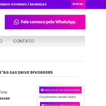
Entrar
DEMOS GOVERNO / REVENDAS
O
CONTATO
.5"6G SAS DRIVE 9FK066085
Adicionar ao orçamento
/2016
Orçamento ainda vazio
66085
Produtos selecionados