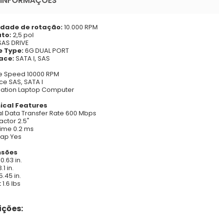
 INFORMAÇÕES
idade de rotação:
10.000 RPM
to:
2,5 pol
AS DRIVE
e Type:
6G DUAL PORT
ace:
SATA I, SAS
e Speed 10000 RPM
ce SAS, SATA I
ation Laptop Computer
ical Features
al Data Transfer Rate 600 Mbps
actor 2.5"
ime 0.2 ms
ap Yes
nsões
0.63 in.
.1 in.
.45 in.
1.6 lbs
ções: