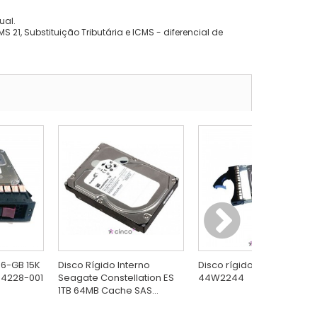
ual.
 21, Substituição Tributária e ICMS - diferencial de
46-GB 15K
Disco Rígido Interno
Disco rígido IBM GB Intern
54228-001
Seagate Constellation ES
44W2244
1TB 64MB Cache SAS...