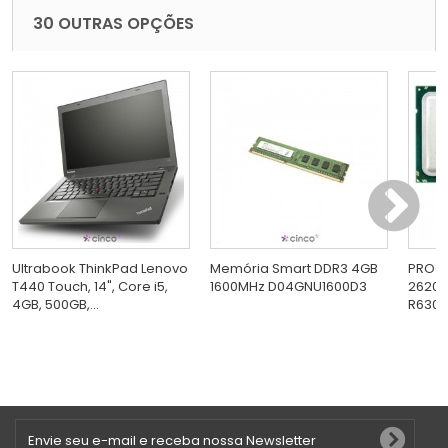
30 OUTRAS OPÇÕES
Ultrabook ThinkPad Lenovo
Memória Smart DDR3 4GB
PROC 
T440 Touch, 14", Core i5,
1600MHz D04GNU1600D3
2620V
4GB, 500GB,...
R630