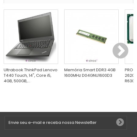
Ultrabook ThinkPad Lenovo
Memória Smart DDR3 4GB
PROC 
T440 Touch, 14", Core i5,
1600MHz D04GNU1600D3
2620V
4GB, 500GB,...
R630