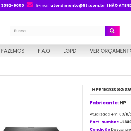
) 3092-9000
E-mail:
atendimento@5ti.com.br
| NÃO ATEN
 FAZEMOS
F.A.Q
LGPD
VER ORÇAMENT
HPE 1920S 8G S
Fabricante:
HP
Atualizado em: 03/11/
Part-number:
JL38
Condição
Desconti