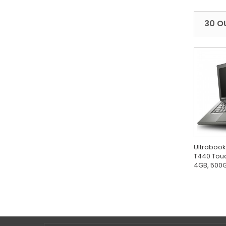
30 O
Ultrabook
T440 Touch
4GB, 500GB