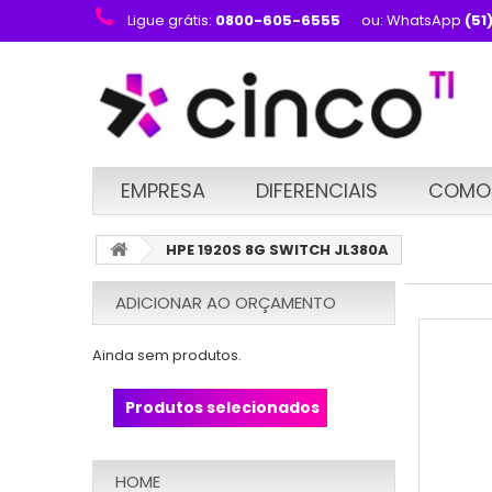
Ligue grátis:
0800-605-6555
ou: WhatsApp
(51
EMPRESA
DIFERENCIAIS
COMO
HPE 1920S 8G SWITCH JL380A
ADICIONAR AO ORÇAMENTO
Ainda sem produtos.
Produtos selecionados
HOME