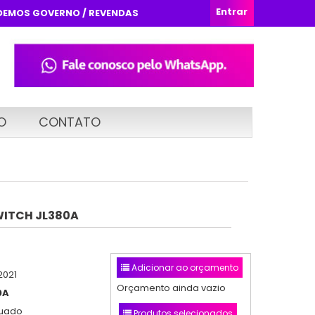
Entrar
DEMOS GOVERNO / REVENDAS
O
CONTATO
WITCH JL380A
Adicionar ao orçamento
2021
Orçamento ainda vazio
0A
nuado
Produtos selecionados