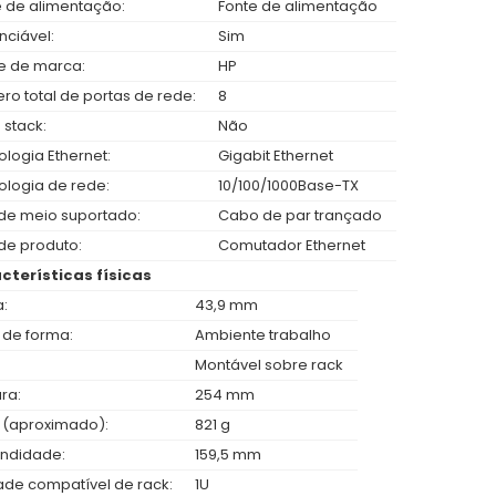
e de alimentação:
Fonte de alimentação
nciável:
Sim
 de marca:
HP
ro total de portas de rede:
8
 stack:
Não
logia Ethernet:
Gigabit Ethernet
ologia de rede:
10/100/1000Base-TX
 de meio suportado:
Cabo de par trançado
de produto:
Comutador Ethernet
cterísticas físicas
a:
43,9 mm
 de forma:
Ambiente trabalho
Montável sobre rack
ra:
254 mm
 (aproximado):
821 g
undidade:
159,5 mm
ade compatível de rack:
1U