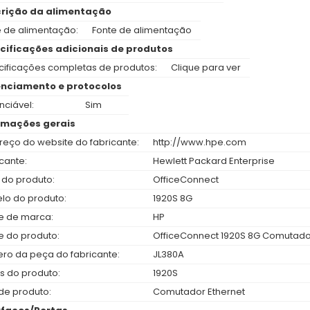
rição da alimentação
e de alimentação:
Fonte de alimentação
cificações adicionais de produtos
cificações completas de produtos:
Clique para ver
nciamento e protocolos
nciável:
Sim
rmações gerais
reço do website do fabricante:
http://www.hpe.com
cante:
Hewlett Packard Enterprise
 do produto:
OfficeConnect
lo do produto:
1920S 8G
 de marca:
HP
 do produto:
OfficeConnect 1920S 8G Comutado
ro da peça do fabricante:
JL380A
s do produto:
1920S
de produto:
Comutador Ethernet