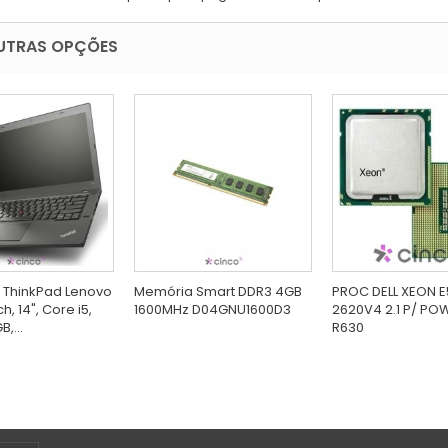
UTRAS OPÇÕES
 ThinkPad Lenovo
Memória Smart DDR3 4GB
PROC DELL XEON E
, 14", Core i5,
1600MHz D04GNU1600D3
2620V4 2.1 P/ P
,...
R630