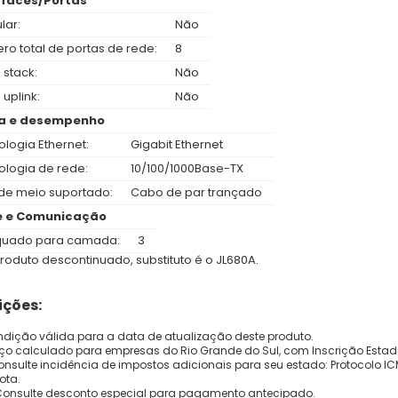
rfaces/Portas
lar:
Não
ro total de portas de rede:
8
 stack:
Não
 uplink:
Não
a e desempenho
logia Ethernet:
Gigabit Ethernet
ologia de rede:
10/100/1000Base-TX
 de meio suportado:
Cabo de par trançado
e e Comunicação
uado para camada:
3
Produto descontinuado, substituto é o JL680A.
ções:
dição válida para a data de atualização deste produto.
eço calculado para empresas do Rio Grande do Sul, com Inscrição Estad
onsulte incidência de impostos adicionais para seu estado: Protocolo ICMS
ota.
Consulte desconto especial para pagamento antecipado.