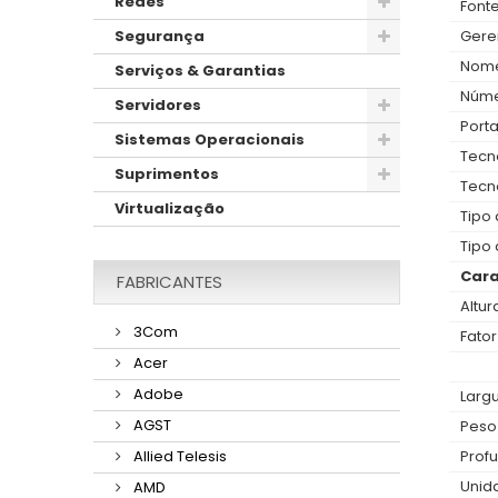
Redes
Font
Gere
Segurança
Nome
Serviços & Garantias
Núme
Servidores
Porta
Sistemas Operacionais
Tecno
Suprimentos
Tecn
Virtualização
Tipo
Tipo 
Cara
FABRICANTES
Altur
3Com
Fator
Acer
Adobe
Largu
AGST
Peso
Prof
Allied Telesis
Unid
AMD