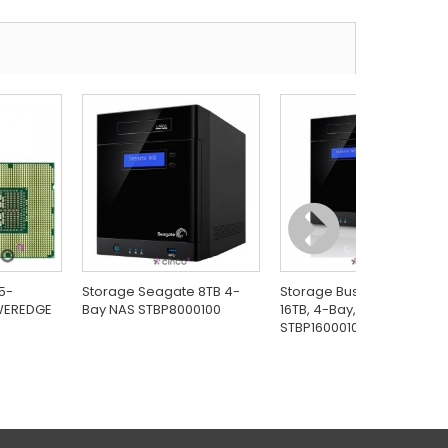
5-
Storage Seagate 8TB 4-
Storage Business Seagat
OWEREDGE
Bay NAS STBP8000100
16TB, 4-Bay, NAS,
STBP16000100