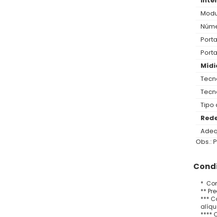
Inte
Modu
Núme
Porta
Porta
Mídi
Tecno
Tecn
Tipo
Red
Adeq
Obs.: 
Condi
* Con
** Pr
*** C
alíqu
**** 