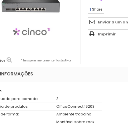
Share
Enviar a um a
Imprimir
ior
* Imagem meramente ilustrativa
 INFORMAÇÕES
c
uado para camada:
3
ia de produtos:
OfficeConnect 1920S
 de forma:
Ambiente trabalho
Montável sobre rack