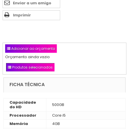
Enviar a um amigo
Imprimir
Adicionar ao orçamento
Orçamento ainda vazio
Produtos selecionados
FICHA TÉCNICA
Capacidade
500GB
do HD
Processador
Core i5
Memória
4GB