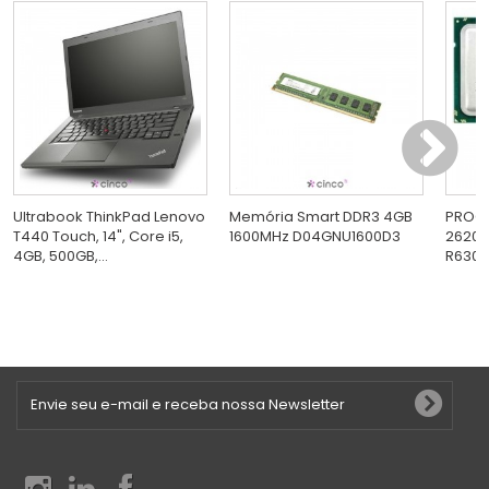
Ultrabook ThinkPad Lenovo
Memória Smart DDR3 4GB
PROC 
T440 Touch, 14", Core i5,
1600MHz D04GNU1600D3
2620V
4GB, 500GB,...
R630