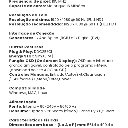
Frequência de pixel:
165 MHz
Suporte de cores:
Maior que 16 Milhões
Resolução da Tela
Resolução máxima:
1920 x 1080 @ 60 Hz (FULL HD)
Resolução recomendada:
1920 x 1080 @ 60 Hz (FULL HD)
Interface de Conexão
Conectores:
1x Analógico (RGB) e 1x Digital (DVI)
Outros Recursos
Plug & Play:
DDC2B/CI
Energy Star:
Sim (EPA)
Função OSD (On Screen Display):
OSD com interface
gráfica amigável, controlado pelo programa i-Menu
(download no site AOC ou CD)
Controles Manuais:
Entrada/Auto/Exit,Clear vision
/-,4:3/Wide /+,Menu/Enter,Power
Compatibilidade
Windows, MAC, Linux
Alimentação
Fonte:
Interna - 90~240V - 50/60 Hz
Consumo:
Ligado < 26 Watts (típico), Stand By < 0,5 Watt
Características Fisicas
Dimensões com base - (L x A x P) mm:
551,4 x 400,4 x