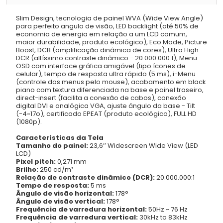
Slim Design, tecnologia de painel WVA (Wide View Angle)
para perfeito angulo de visão, LED backlight (até 50% de
economia de energia em relação a um LCD comum,
maior durabilidade, produto ecológico), Eco Mode, Picture
Boost, DCB (amplificação dinâmica de cores), Ultra High
DCR (altíssimo contraste dinâmico - 20.000.000:1), Menu
OSD com interface gráfica amigável (tipo ícones de
celular), tempo de resposta ultra rápido (5 ms), i-Menu
(controle dos menus pelo mouse), acabamento em black
piano com textura diferenciada na base e painel traseiro,
direct-insert (facilita a conexão de cabos), conexão
digital DVI e analógica VGA, ajuste ângulo da base - Tilt
(-4~17o), certificado EPEAT (produto ecológico), FULL HD
(1080p).
Características da Tela
Tamanho do painel:
23,6’’ Widescreen Wide View (LED
LCD)
Pixel pitch:
0,271 mm
Brilho:
250 cd/m²
Relação de contraste dinâmico (DCR):
20.000.000:1
Tempo de resposta:
5 ms
Ângulo de visão horizontal:
178°
Ângulo de visão vertical:
178°
Frequência de varredura horizontal:
50Hz ~ 76 Hz
Frequência de varredura vertical:
30kHz to 83kHz