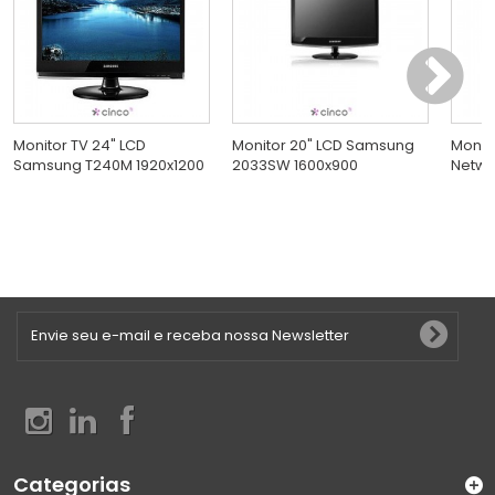
Monitor TV 24" LCD
Monitor 20" LCD Samsung
Monito
Samsung T240M 1920x1200
2033SW 1600x900
Netwo
Categorias