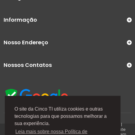
Informação
Nosso Endereço
Nossos Contatos
O site da Cinco TI utiliza cookies e outras
tecnologias para que possamos melhorar a
A Cinco TI (5TI) é uma marca registrada de CINCO TI
sua experiência.
COMERCIO E SERVICOS LTDA | CNPJ: 08.307.867/0001-04 |
Todos os direitos reservados. Os preços anunciados neste
Leia mais sobre nossa Política de
site ou via e-mails promocionais podem ser alterados sem