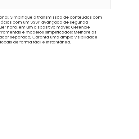
onal; Simplifique a transmissão de conteúdos com
egócios com um SSSP avançado de segunda
quer hora, em um dispositivo móvel; Gerencie
 ferramentas e modelos simplificados; Melhore as
dor separado; Garanta uma ampla visibilidade
cais de forma fácil e instantânea.