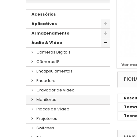
Acessórios
Aplicativos
Armazenamento
Áudio & Vídeo
Câmeras Digitais
Câmeras IP
Ver ma
Encapsulamentos
FICH
Encoders
Gravador de vídeo
Resol
Monitores
Taman
Placas de Vídeo
Tecno
Projetores
Switches