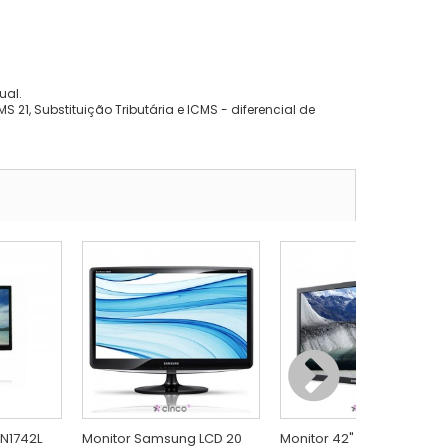
ual.
 21, Substituição Tributária e ICMS - diferencial de
 N1742L
Monitor Samsung LCD 20
Monitor 42" LCD LFD para