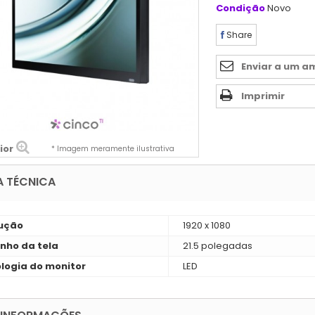
Condição
Novo
Share
Enviar a um a
Imprimir
ior
* Imagem meramente ilustrativa
A TÉCNICA
ução
1920 x 1080
ho da tela
21.5 polegadas
logia do monitor
LED