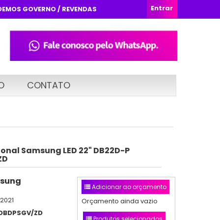
Entrar
DEMOS GOVERNO / REVENDAS
O
CONTATO
sional Samsung LED 22" DB22D-P
ZD
sung
Adicionar ao orçamento
/2021
Orçamento ainda vazio
DBDPSGV/ZD
Produtos selecionados