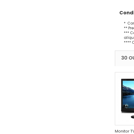
Condi
* Con
** Pr
*** C
alíqu
**** 
30 O
Monitor T