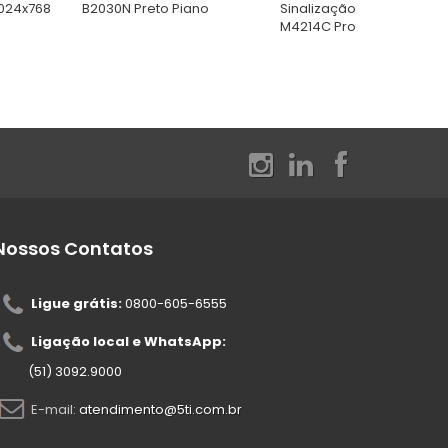
1024x768
B2030N Preto Piano
Sinalização Digital LG
M4214C Profissional
Nossos Contatos
Ligue grátis:
0800-605-6555
Ligação local e WhatsApp:
(51) 3092.9000
E-mail:
atendimento@5ti.com.br