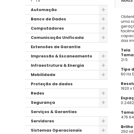
MAIS
TV
Automação
Obtenh
Banco de Dados
uma so
geraçã
Computadores
facilm
capaci
Comunicação Unificada
das im
Extensões de Garantia
Tela
Taman
Impressão & Escaneamento
21.5
Infraestrutura & Energia
Tipo 
60 Hz 
Mobilidade
Resol
Proteção de dados
1920 x 
Redes
Espaç
Segurança
0.2482
Serviços & Garantias
Taman
476.64 
Servidores
Brilho
Sistemas Operacionais
250 nit