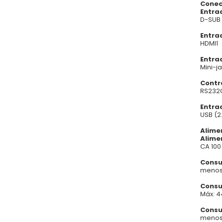
Conec
Entra
D-SUB
Entra
HDMI1
Entra
Mini-j
Contr
RS232C 
Entra
USB (2.
Alim
Alime
CA 100 
Consu
menos
Consu
Máx: 44
Consu
menos