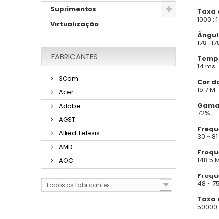
Suprimentos
Taxa 
1000 : 1
Virtualização
Ângulo
178 : 17
FABRICANTES
Tempo
14 ms
3Com
Cor do
16.7 M
Acer
Gama 
Adobe
72%
AGST
Frequ
Allied Telesis
30 ~ 81
AMD
Frequ
148.5 
AOC
Frequ
48 ~ 7
Todos os fabricantes
Taxa 
50000 :