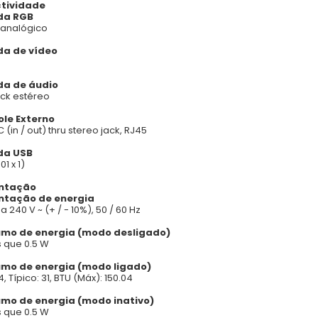
tividade
da RGB
 analógico
da de vídeo
da de áudio
ack estéreo
ole Externo
(in / out) thru stereo jack, RJ45
da USB
01 x 1)
entação
ntação de energia
a 240 V ~ (+ / - 10%), 50 / 60 Hz
mo de energia (modo desligado)
 que 0.5 W
mo de energia (modo ligado)
, Típico: 31, BTU (Máx): 150.04
mo de energia (modo inativo)
 que 0.5 W