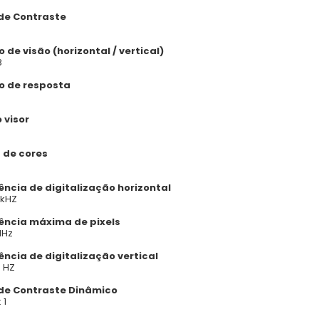
de Contraste
 de visão (horizontal / vertical)
8
 de resposta
 visor
de cores
ência de digitalização horizontal
 kHZ
ência máxima de pixels
MHz
ência de digitalização vertical
5 HZ
de Contraste Dinâmico
 1