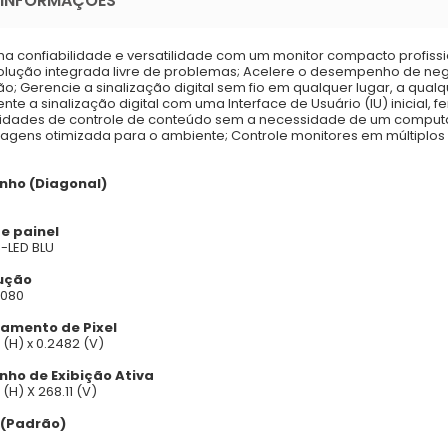
 INFORMAÇÕES
a confiabilidade e versatilidade com um monitor compacto profissi
lução integrada livre de problemas; Acelere o desempenho de n
o; Gerencie a sinalização digital sem fio em qualquer lugar, a qual
ente a sinalização digital com uma Interface de Usuário (IU) inicial,
dades de controle de conteúdo sem a necessidade de um computa
agens otimizada para o ambiente; Controle monitores em múltiplos lo
ho (Diagonal)
de painel
E-LED BLU
ução
1080
amento de Pixel
 (H) x 0.2482 (V)
ho de Exibição Ativa
(H) X 268.11 (V)
 (Padrão)