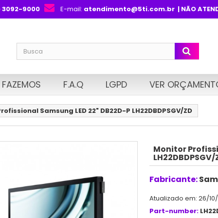
) 3092-9000
E-mail:
atendimento@5ti.com.br
| NÃO ATEN
 FAZEMOS
F.A.Q
LGPD
VER ORÇAMENT
Profissional Samsung LED 22" DB22D-P LH22DBDPSGV/ZD
Monitor Profis
LH22DBDPSGV/
Fabricante:
Sam
Atualizado em: 26/10
Part-number:
LH22