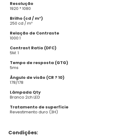
Resolução
1920 * 1080
Brilho (cd / m²)
250 cd / m²
Relação de Contraste
1000:1
Contrast Ratio (DFC)
5M: 1
Tempo de resposta (GTG)
5ms
Ângulo de visão (CR ? 10)
178/178
Lâmpada Qty
Branco 2ch LED
Tratamento de superfície
Revestimento duro (3H)
Condições: