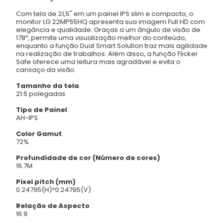
Com tela de 21,5" em um painel IPS slim e compacto, o
monitor LG 22MP55HQ apresenta sua imagem Full HD com
elegância e qualidade. Graças a um ângulo de visão de
178º, permite uma visualização melhor do conteúdo,
enquanto a função Dual Smart Solution traz mais agilidade
na realização de trabalhos. Além disso, a função Flicker
Safe oferece uma leitura mais agradável e evita o
cansaço da visão.
Tamanho da tela
21.5 polegadas
Tipo de Painel
AH-IPS
Color Gamut
72%
Profundidade de cor (Número de cores)
16.7M
Pixel pitch (mm)
0.24795(H)*0.24795(V)
Relação de Aspecto
16:9