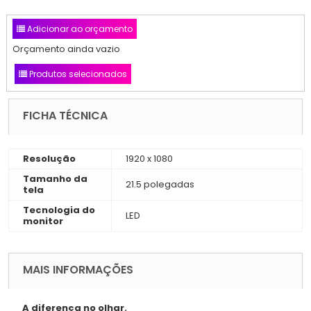
Adicionar ao orçamento
Orçamento ainda vazio
Produtos selecionados
FICHA TÉCNICA
Resolução
1920 x 1080
Tamanho da
21.5 polegadas
tela
Tecnologia do
LED
monitor
MAIS INFORMAÇÕES
A diferença no olhar.