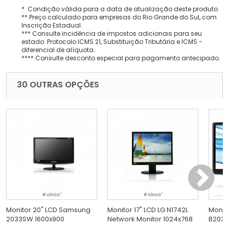
* Condição válida para a data de atualização deste produto.
** Preço calculado para empresas do Rio Grande do Sul, com
Inscrição Estadual.
*** Consulte incidência de impostos adicionais para seu
estado: Protocolo ICMS 21, Substituição Tributária e ICMS -
diferencial de alíquota.
**** Consulte desconto especial para pagamento antecipado.
30 OUTRAS OPÇÕES
Monitor 20" LCD Samsung
Monitor 17" LCD LG N1742L
Monit
2033SW 1600x900
Network Monitor 1024x768
B2030