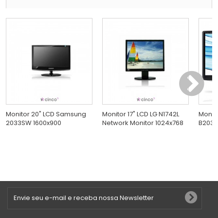
Monitor 20" LCD Samsung
Monitor 17" LCD LG N1742L
Monit
2033SW 1600x900
Network Monitor 1024x768
B2030