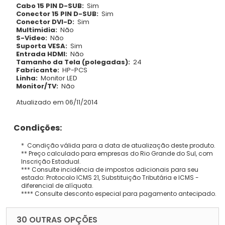
Cabo 15 PIN D-SUB:
Sim
Conector 15 PIN D-SUB:
Sim
Conector DVI-D:
Sim
Multimidia:
Não
S-Video:
Não
Suporta VESA:
Sim
Entrada HDMI:
Não
Tamanho da Tela (polegadas):
24
Fabricante:
HP-PCS
Linha:
Monitor LED
Monitor/TV:
Não
Atualizado em 06/11/2014
Condições:
* Condição válida para a data de atualização deste produto.
** Preço calculado para empresas do Rio Grande do Sul, com
Inscrição Estadual.
*** Consulte incidência de impostos adicionais para seu
estado: Protocolo ICMS 21, Substituição Tributária e ICMS -
diferencial de alíquota.
**** Consulte desconto especial para pagamento antecipado.
30 OUTRAS OPÇÕES