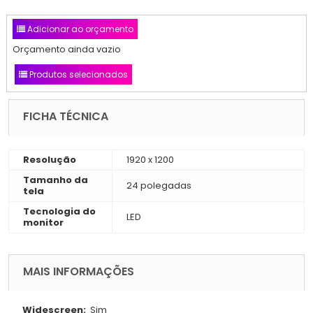
Adicionar ao orçamento
Orçamento ainda vazio
Produtos selecionados
FICHA TÉCNICA
Resolução
1920 x 1200
Tamanho da
24 polegadas
tela
Tecnologia do
LED
monitor
MAIS INFORMAÇÕES
Widescreen:
Sim