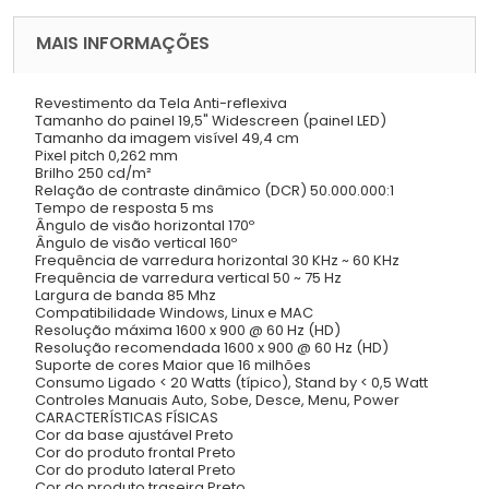
MAIS INFORMAÇÕES
Revestimento da Tela Anti-reflexiva
Tamanho do painel 19,5" Widescreen (painel LED)
Tamanho da imagem visível 49,4 cm
Pixel pitch 0,262 mm
Brilho 250 cd/m²
Relação de contraste dinâmico (DCR) 50.000.000:1
Tempo de resposta 5 ms
Ângulo de visão horizontal 170º
Ângulo de visão vertical 160º
Frequência de varredura horizontal 30 KHz ~ 60 KHz
Frequência de varredura vertical 50 ~ 75 Hz
Largura de banda 85 Mhz
Compatibilidade Windows, Linux e MAC
Resolução máxima 1600 x 900 @ 60 Hz (HD)
Resolução recomendada 1600 x 900 @ 60 Hz (HD)
Suporte de cores Maior que 16 milhões
Consumo Ligado < 20 Watts (típico), Stand by < 0,5 Watt
Controles Manuais Auto, Sobe, Desce, Menu, Power
CARACTERÍSTICAS FÍSICAS
Cor da base ajustável Preto
Cor do produto frontal Preto
Cor do produto lateral Preto
Cor do produto traseira Preto