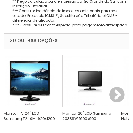
** Preço calculado para empresas do Rio Grande do Sul, com
Inscrição Estadual.
*** Consulte incidência de impostos adicionais para seu
estado: Protocolo ICMS 21, Substituição Tributária e ICMS -
diferencial de alíquota.
**** Consulte desconto especial para pagamento antecipado.
30 OUTRAS OPÇÕES
Monitor TV 24" LCD
Monitor 20" LCD Samsung
Monito
Samsung T240M 1920x1200
2033SW 1600x900
Netwo