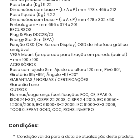
Peso bruto (Kg) 5.22
Dimensões com base - (L x A x P) mm 478 x 465 x 212
Peso líquido (Kg) 4.22
Dimensões sem base - (L x A x P) mm 478 x 302 x 50
Embalagem - mm 656 x 374 x 201
RECURSOS
Plug & Play DDC2B/CI
Energy Star Sim (EPA)
Função OSD (On Screen Display) OSD de interface gráfica
amigável
VESA Mount (preparado para fixação em parede/painel)
- mm 100 x 100
ACESSÓRIOS
Base com ajuste Sim: Ajuste de altura 120 mm, Pivô 90º,
Giratória 65/-65º, Ângulo -5/+20º
GARANTIAS / NORMAS / CERTIFICAÇÕES
Garantia 1 ano
OUTROS
Normas/segurança/certificações FCC, CE, EPA6.0,
ISO9241-307, CISPR 22:2008, CISPR 24:2010, IEC 60950-
1:2005/2009, IEC 61000-3-2:2009, IEC 61000-3-3:2008,
TCO6.0, EPEAT GOLD, CCC, ROHS, INMETRO
Condições:
* Condição válida para a data de atualização deste produto.