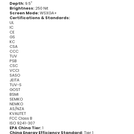
Depth:
9.5"
Brightness:
250 Nit
Screen Mode:
WSXGA+
Certifications & Standards:
UL
IC
CE
GS
KC
CSA
CCC
TUV
PSB
CSC
VCCI
SASO
JEITA
TUV-S
GOST
BSMI
SEMKO
NEMKO
AS/NZA
KVALITET
FCC Class B
ISO 9241-307
EPA China Tier:
1
China Energy Efficiency Standard:
Tier 1