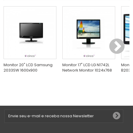
Monitor 20" LCD Samsung
Monitor 17" LCD LG N1742L
Monit
2033SW 1600x900
Network Monitor 1024x768
B2030