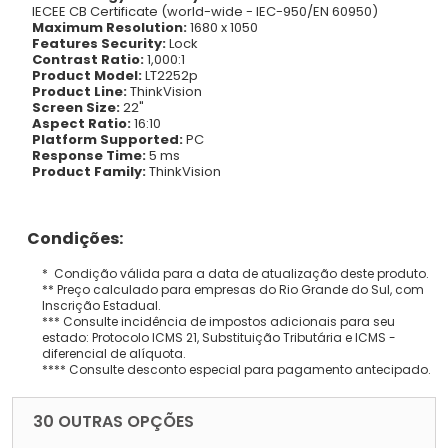
IECEE CB Certificate (world-wide - IEC-950/EN 60950)
Maximum Resolution:
1680 x 1050
Features Security:
Lock
Contrast Ratio:
1,000:1
Product Model:
LT2252p
Product Line:
ThinkVision
Screen Size:
22"
Aspect Ratio:
16:10
Platform Supported:
PC
Response Time:
5 ms
Product Family:
ThinkVision
Condições:
* Condição válida para a data de atualização deste produto.
** Preço calculado para empresas do Rio Grande do Sul, com
Inscrição Estadual.
*** Consulte incidência de impostos adicionais para seu
estado: Protocolo ICMS 21, Substituição Tributária e ICMS -
diferencial de alíquota.
**** Consulte desconto especial para pagamento antecipado.
30 OUTRAS OPÇÕES