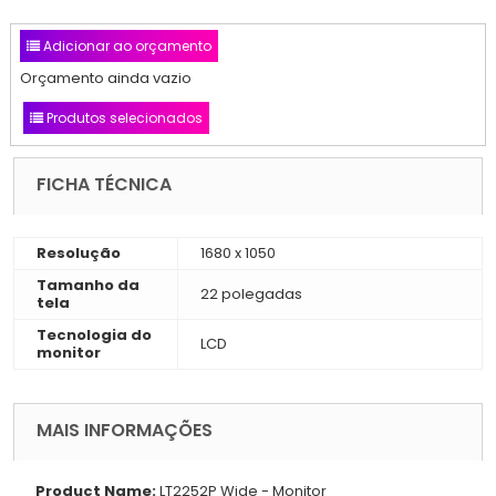
Adicionar ao orçamento
Orçamento ainda vazio
Produtos selecionados
FICHA TÉCNICA
Resolução
1680 x 1050
Tamanho da
22 polegadas
tela
Tecnologia do
LCD
monitor
MAIS INFORMAÇÕES
Product Name:
LT2252P Wide - Monitor