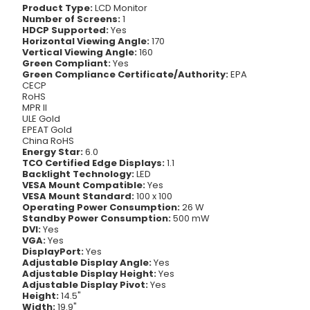
Product Type:
LCD Monitor
Number of Screens:
1
HDCP Supported:
Yes
Horizontal Viewing Angle:
170
Vertical Viewing Angle:
160
Green Compliant:
Yes
Green Compliance Certificate/Authority:
EPA
CECP
RoHS
MPR II
ULE Gold
EPEAT Gold
China RoHS
Energy Star:
6.0
TCO Certified Edge Displays:
1.1
Backlight Technology:
LED
VESA Mount Compatible:
Yes
VESA Mount Standard:
100 x 100
Operating Power Consumption:
26 W
Standby Power Consumption:
500 mW
DVI:
Yes
VGA:
Yes
DisplayPort:
Yes
Adjustable Display Angle:
Yes
Adjustable Display Height:
Yes
Adjustable Display Pivot:
Yes
Height:
14.5"
Width:
19.9"