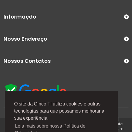
Informação
Nosso Endereço
Nossos Contatos
O site da Cinco TI utiliza cookies e outras
tecnologias para que possamos melhorar a
A Cinco TI (5TI) é uma marca registrada de CINCO TI
sua experiência.
COMERCIO E SERVICOS LTDA | CNPJ: 08.307.867/0001-04 |
Todos os direitos reservados. Os preços anunciados neste
Leia mais sobre nossa Política de
site ou via e-mails promocionais podem ser alterados sem