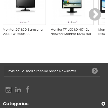
Monitor 20" LCD Samsung
Monitor 17" LCD LG N1742L
Monit
2033SW 1600x900
Network Monitor 1024x768
B2030
Categorias