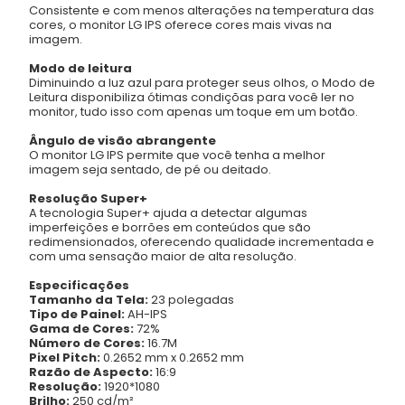
Consistente e com menos alterações na temperatura das
cores, o monitor LG IPS oferece cores mais vivas na
imagem.
Modo de leitura
Diminuindo a luz azul para proteger seus olhos, o Modo de
Leitura disponibiliza ótimas condiçõas para você ler no
monitor, tudo isso com apenas um toque em um botão.
Ângulo de visão abrangente
O monitor LG IPS permite que você tenha a melhor
imagem seja sentado, de pé ou deitado.
Resolução Super+
A tecnologia Super+ ajuda a detectar algumas
imperfeições e borrões em conteúdos que são
redimensionados, oferecendo qualidade incrementada e
com uma sensação maior de alta resolução.
Especificações
Tamanho da Tela:
23 polegadas
Tipo de Painel:
AH-IPS
Gama de Cores:
72%
Número de Cores:
16.7M
Pixel Pitch:
0.2652 mm x 0.2652 mm
Razão de Aspecto:
16:9
Resolução:
1920*1080
Brilho:
250 cd/m²