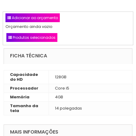
Adicionar ao orçamento
Orçamento ainda vazio
Produtos selecionados
FICHA TÉCNICA
Capacidade
128GB
do HD
Processador
Core i5
Memória
4GB
Tamanho da
14 polegadas
tela
MAIS INFORMAÇÕES