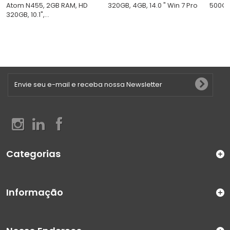
Atom N455, 2GB RAM, HD
320GB, 4GB, 14.0 " Win 7 Pro
500GB,
320GB, 10.1",...
Categorias
Informação