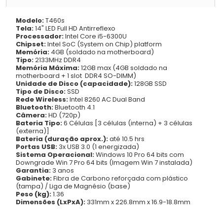
Modelo:
T460s
Tela:
14" LED Full HD Antirreflexo
Processador:
Intel Core i5-6300U
Chipset:
Intel SoC (System on Chip) platform
Memória:
4GB (soldado na motherboard)
Tipo:
2133MHz DDR4
Memória Máxima:
12GB max (4GB soldado na
motherboard + 1 slot DDR4 SO-DIMM)
Unidade de Disco (capacidade):
128GB SSD
Tipo de Disco:
SSD
Rede Wireless:
Intel 8260 AC Dual Band
Bluetooth:
Bluetooth 4.1
Câmera:
HD (720p)
Bateria Tipo:
6 Células [3 células (interna) + 3 células
(externa)]
Bateria (duração aprox.):
até 10.5 hrs
Portas USB:
3x USB 3.0 (1 energizada)
Sistema Operacional:
Windows 10 Pro 64 bits com
Downgrade Win 7 Pro 64 bits (Imagem Win 7 instalada)
Garantia:
3 anos
Gabinete:
Fibra de Carbono reforçada com plástico
(tampa) / Liga de Magnésio (base)
Peso (kg):
1.36
Dimensões (LxPxA):
331mm x 226.8mm x 16.9-18.8mm